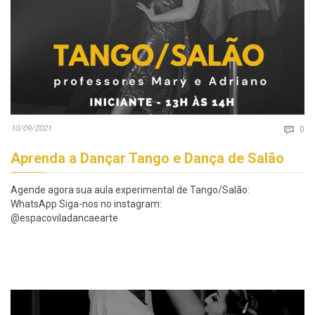
Co
10/09/2021

0
Aprenda a Dançar Tango e Dança de Salão
Agende agora sua aula experimental de Tango/Salão:
WhatsApp Siga-nos no instagram:
@espacoviladancaearte