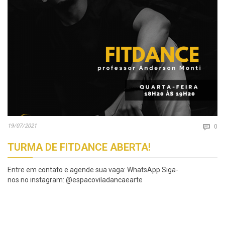
Co
19/07/2021

0
TURMA DE FITDANCE ABERTA!
Entre em contato e agende sua vaga: WhatsApp Siga-
nos no instagram: @espacoviladancaearte