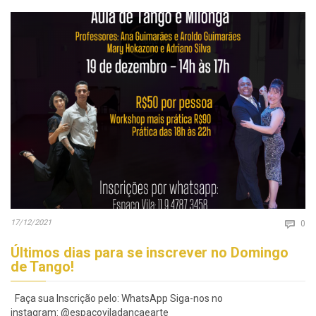
Co
17/12/2021

0
Últimos dias para se inscrever no Domingo
de Tango!
Faça sua Inscrição pelo: WhatsApp Siga-nos no
instagram: @espacoviladancaearte