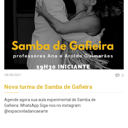
Co
09/09/2021

0
Nova turma de Samba de Gafieira
Agende agora sua aula experimental de Samba de
Gafieira: WhatsApp Siga-nos no instagram:
@espacoviladancaearte