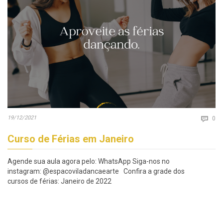
Co
19/12/2021

0
Curso de Férias em Janeiro
Agende sua aula agora pelo: WhatsApp Siga-nos no
instagram: @espacoviladancaearte Confira a grade dos
cursos de férias: Janeiro de 2022