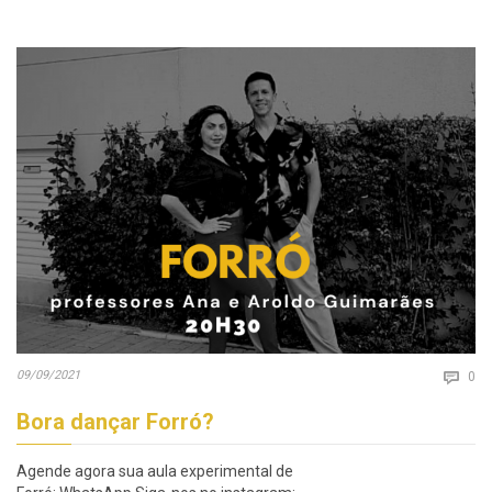
Co
09/09/2021

0
Bora dançar Forró?
Agende agora sua aula experimental de