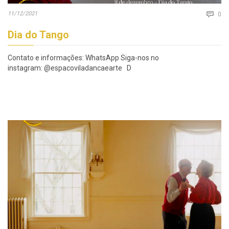
Co
11/12/2021

0
Dia do Tango
Contato e informações: WhatsApp Siga-nos no
instagram: @espacoviladancaearte D