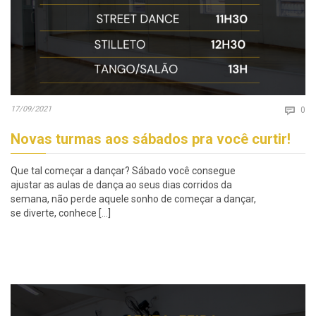
Co
17/09/2021

0
Novas turmas aos sábados pra você curtir!
Que tal começar a dançar? Sábado você consegue
ajustar as aulas de dança ao seus dias corridos da
semana, não perde aquele sonho de começar a dançar,
se diverte, conhece […]