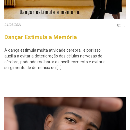
Co
24/09/2021

0
Dançar Estimula a Memória
A dança estimula muita atividade cerebral, e por isso,
auxilia a evitar a deterioração das células nervosas do
cérebro, podendo melhorar o envelhecimento e evitar o
surgimento de demência ou […]