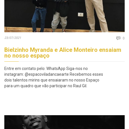
Co
23/07/2021

0
Bielzinho Myranda e Alice Monteiro ensaiam
no nosso espaço
Entre em contato pelo: WhatsApp Siga-nos no
instagram: @espacoviladancaearte Recebemos esses
dois talentos mirins que ensaiaram no nosso Espaço
para um quadro que vão participar no Raul Gil.