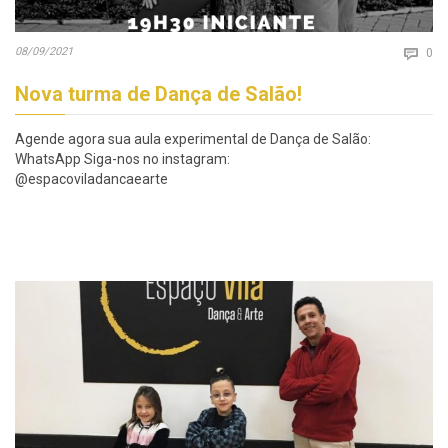
Co
08/09/2021

0
Nova turma de Dança de Salão!
Agende agora sua aula experimental de Dança de Salão:
WhatsApp Siga-nos no instagram:
@espacoviladancaearte