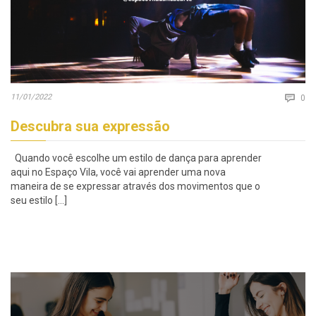
Co
11/01/2022

0
Descubra sua expressão
Quando você escolhe um estilo de dança para aprender
aqui no Espaço Vila, você vai aprender uma nova
maneira de se expressar através dos movimentos que o
seu estilo […]