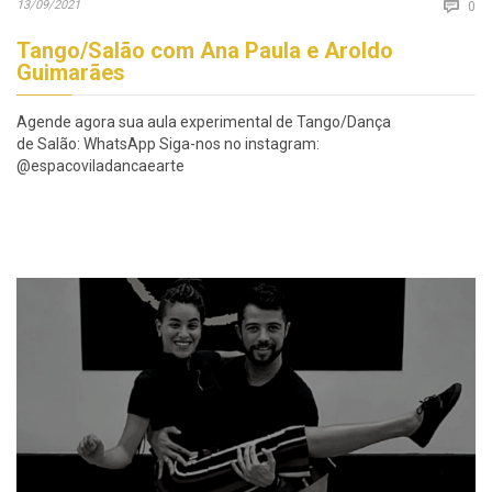
Co
13/09/2021

0
Tango/Salão com Ana Paula e Aroldo
Guimarães
Agende agora sua aula experimental de Tango/Dança
de Salão: WhatsApp Siga-nos no instagram:
@espacoviladancaearte