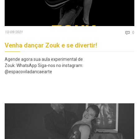
Co
13/09/2021

0
Venha dançar Zouk e se divertir!
Agende agora sua aula experimental de
Zouk: WhatsApp Siga-nos no instagram:
@espacoviladancaearte