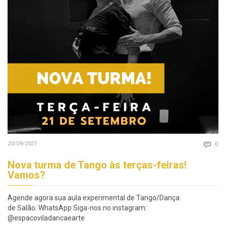
Co
20/09/2021

0
Nova turma de Tango às terças-feiras!
Vamos?
Agende agora sua aula experimental de Tango/Dança
de Salão: WhatsApp Siga-nos no instagram:
@espacoviladancaearte