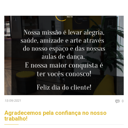
Co
15/09/2021

0
Agradecemos pela confiança no nosso
trabalho!