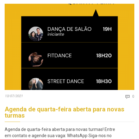
Co
13/07/2021

0
Agenda de quarta-feira aberta para novas
turmas
Agenda de quarta-feira aberta para novas turmas! Entre
em contato e agende sua vaga: WhatsApp Siga-nos no