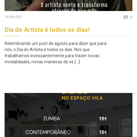
Co
18/09/2021

0
Dia do Artista é todos os dias!
Relembrando um post de agosto para dizer que para
nós, o Dia do Artista é todos os dias. Nós que
trabalhamos incessantemente para trazer novas
modalidades, novas maneiras de se […]