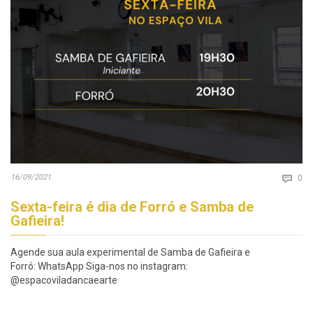
Co
16/09/2021

0
Sexta-feira é dia de Forró e Samba de
Gafieira!
Agende sua aula experimental de Samba de Gafieira e
Forró: WhatsApp Siga-nos no instagram:
@espacoviladancaearte