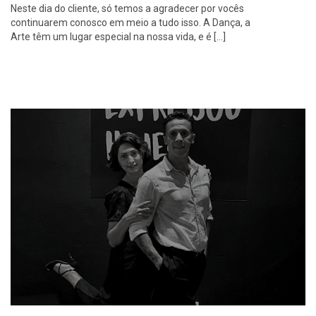
Neste dia do cliente, só temos a agradecer por vocês
continuarem conosco em meio a tudo isso. A Dança, a
Arte têm um lugar especial na nossa vida, e é […]