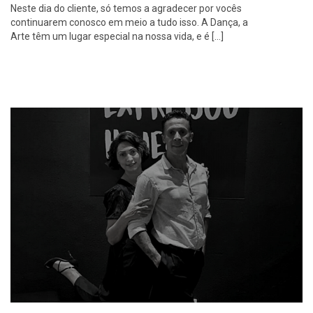
Neste dia do cliente, só temos a agradecer por vocês
continuarem conosco em meio a tudo isso. A Dança, a
Arte têm um lugar especial na nossa vida, e é […]