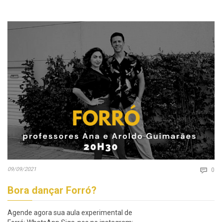
Co
09/09/2021

0
Bora dançar Forró?
Agende agora sua aula experimental de