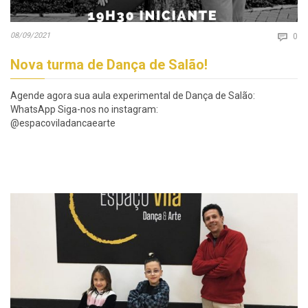
Co
08/09/2021

0
Nova turma de Dança de Salão!
Agende agora sua aula experimental de Dança de Salão:
WhatsApp Siga-nos no instagram:
@espacoviladancaearte