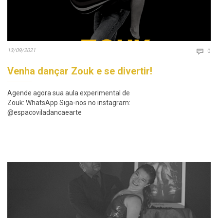
Co
13/09/2021

0
Venha dançar Zouk e se divertir!
Agende agora sua aula experimental de
Zouk: WhatsApp Siga-nos no instagram:
@espacoviladancaearte