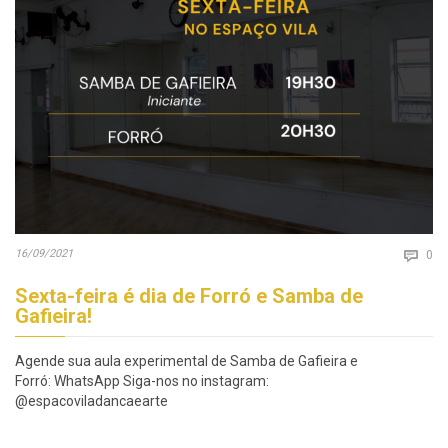
Co
16/09/2021

0
Sexta-feira é dia de Forró e Samba de
Gafieira!
Agende sua aula experimental de Samba de Gafieira e
Forró: WhatsApp Siga-nos no instagram:
@espacoviladancaearte