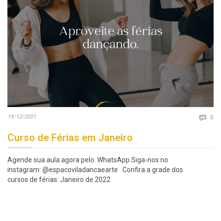
Co
19/12/2021

0
Curso de Férias em Janeiro
Agende sua aula agora pelo: WhatsApp Siga-nos no
instagram: @espacoviladancaearte Confira a grade dos
cursos de férias: Janeiro de 2022