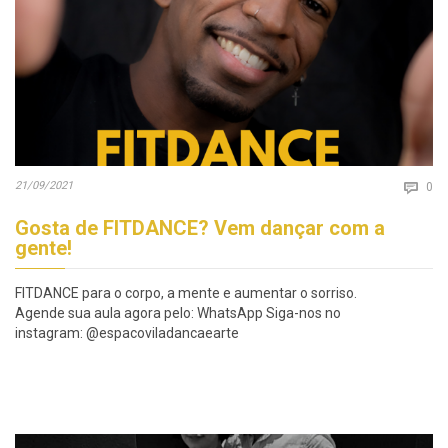
Co
21/09/2021

0
Gosta de FITDANCE? Vem dançar com a
gente!
FITDANCE para o corpo, a mente e aumentar o sorriso.
Agende sua aula agora pelo: WhatsApp Siga-nos no
instagram: @espacoviladancaearte