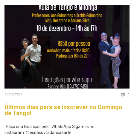
Co
17/12/2021

0
Últimos dias para se inscrever no Domingo
de Tango!
Faça sua Inscrição pelo: WhatsApp Siga-nos no
instagram: @espacoviladancaearte