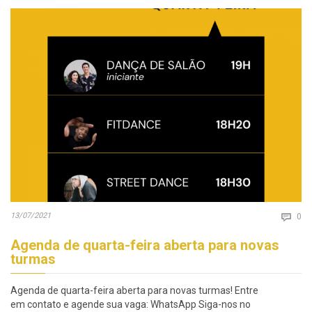
Co
13/07/2021

0
Agenda de quarta-feira aberta para novas
turmas
Agenda de quarta-feira aberta para novas turmas! Entre
em contato e agende sua vaga: WhatsApp Siga-nos no