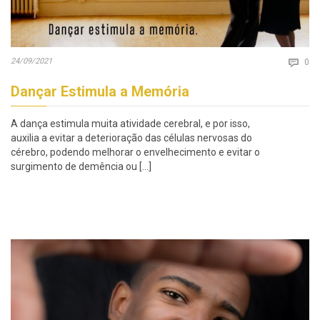
Co
24/09/2021

0
Dançar Estimula a Memória
A dança estimula muita atividade cerebral, e por isso,
auxilia a evitar a deterioração das células nervosas do
cérebro, podendo melhorar o envelhecimento e evitar o
surgimento de demência ou […]