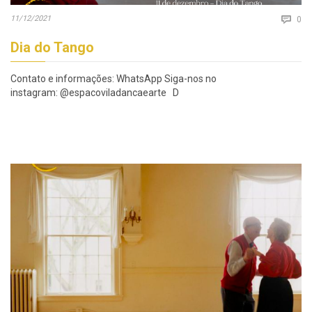
Co
11/12/2021

0
Dia do Tango
Contato e informações: WhatsApp Siga-nos no
instagram: @espacoviladancaearte D