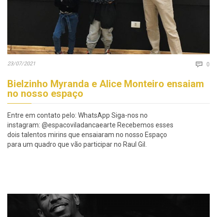
Co
23/07/2021

0
Bielzinho Myranda e Alice Monteiro ensaiam
no nosso espaço
Entre em contato pelo: WhatsApp Siga-nos no
instagram: @espacoviladancaearte Recebemos esses
dois talentos mirins que ensaiaram no nosso Espaço
para um quadro que vão participar no Raul Gil.