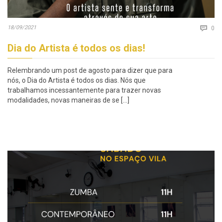
Co
18/09/2021

0
Dia do Artista é todos os dias!
Relembrando um post de agosto para dizer que para
nós, o Dia do Artista é todos os dias. Nós que
trabalhamos incessantemente para trazer novas
modalidades, novas maneiras de se […]