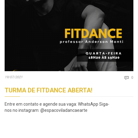
Co
19/07/2021

0
TURMA DE FITDANCE ABERTA!
Entre em contato e agende sua vaga: WhatsApp Siga-
nos no instagram: @espacoviladancaearte