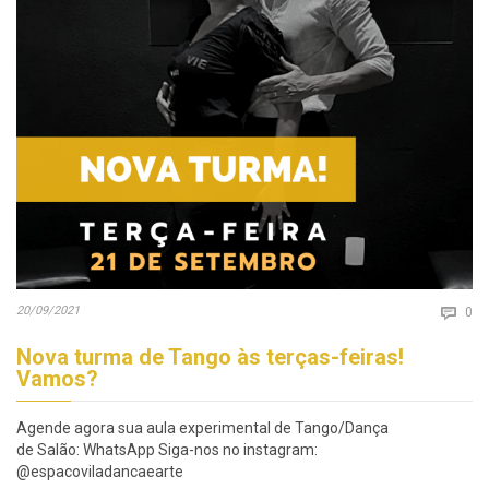
Co
20/09/2021

0
Nova turma de Tango às terças-feiras!
Vamos?
Agende agora sua aula experimental de Tango/Dança
de Salão: WhatsApp Siga-nos no instagram:
@espacoviladancaearte