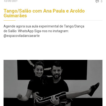
Co
13/09/2021

0
Tango/Salão com Ana Paula e Aroldo
Guimarães
Agende agora sua aula experimental de Tango/Dança
de Salão: WhatsApp Siga-nos no instagram:
@espacoviladancaearte