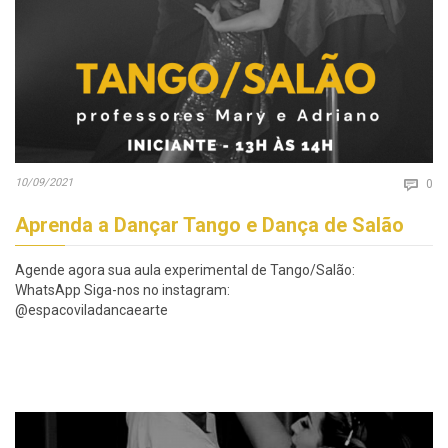
Co
10/09/2021

0
Aprenda a Dançar Tango e Dança de Salão
Agende agora sua aula experimental de Tango/Salão:
WhatsApp Siga-nos no instagram:
@espacoviladancaearte