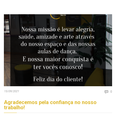
Co
15/09/2021

0
Agradecemos pela confiança no nosso
trabalho!