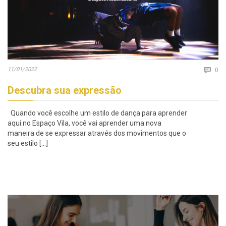
Co
11/01/2022

0
Descubra sua expressão
Quando você escolhe um estilo de dança para aprender
aqui no Espaço Vila, você vai aprender uma nova
maneira de se expressar através dos movimentos que o
seu estilo […]