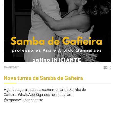
Co
09/09/2021

0
Nova turma de Samba de Gafieira
Agende agora sua aula experimental de Samba de
Gafieira: WhatsApp Siga-nos no instagram:
@espacoviladancaearte