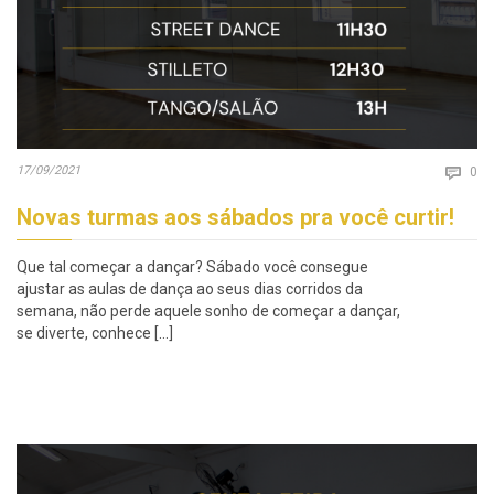
Co
17/09/2021

0
Novas turmas aos sábados pra você curtir!
Que tal começar a dançar? Sábado você consegue
ajustar as aulas de dança ao seus dias corridos da
semana, não perde aquele sonho de começar a dançar,
se diverte, conhece […]