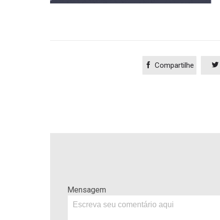

Compartilhe

Mensagem