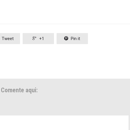
Tweet

+1

Pin it
Comente aqui: