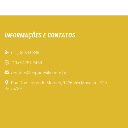
INFORMAÇÕES E CONTATOS

(11) 5539-0838
(11) 94787-3458

contato@espacovila.com.br

Rua Domingos de Moraes, 1436 Vila Mariana - São
Paulo/SP