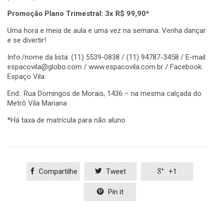
Promoção Plano Trimestral: 3x R$ 99,90*
Uma hora e meia de aula e uma vez na semana. Venha dançar
e se divertir!
Info./nome da lista: (11) 5539-0838 / (11) 94787-3458 / E-mail:
espacovila@globo.com / www.espacovila.com.br / Facebook:
Espaço Vila
End.: Rua Domingos de Morais, 1436 – na mesma calçada do
Metrô Vila Mariana
*Há taxa de matrícula para não aluno

Compartilhe

Tweet

+1

Pin it