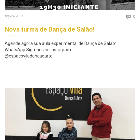
Co
08/09/2021

0
Nova turma de Dança de Salão!
Agende agora sua aula experimental de Dança de Salão:
WhatsApp Siga-nos no instagram:
@espacoviladancaearte