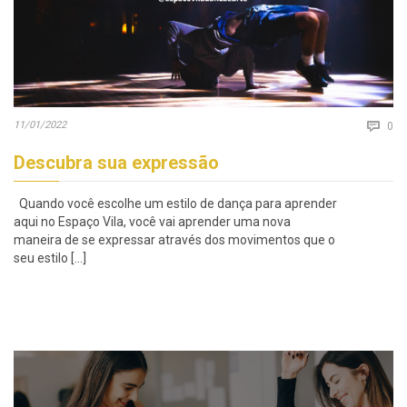
Co
11/01/2022

0
Descubra sua expressão
Quando você escolhe um estilo de dança para aprender
aqui no Espaço Vila, você vai aprender uma nova
maneira de se expressar através dos movimentos que o
seu estilo […]