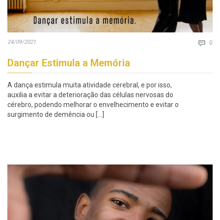
Co
24/09/2021

0
Dançar Estimula a Memória
A dança estimula muita atividade cerebral, e por isso,
auxilia a evitar a deterioração das células nervosas do
cérebro, podendo melhorar o envelhecimento e evitar o
surgimento de demência ou […]