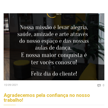
Co
15/09/2021

0
Agradecemos pela confiança no nosso
trabalho!