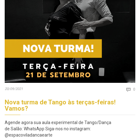
Co
20/09/2021

0
Nova turma de Tango às terças-feiras!
Vamos?
Agende agora sua aula experimental de Tango/Dança
de Salão: WhatsApp Siga-nos no instagram:
@espacoviladancaearte