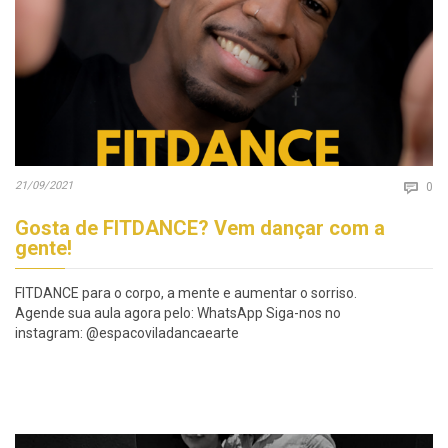
Co
21/09/2021

0
Gosta de FITDANCE? Vem dançar com a
gente!
FITDANCE para o corpo, a mente e aumentar o sorriso.
Agende sua aula agora pelo: WhatsApp Siga-nos no
instagram: @espacoviladancaearte