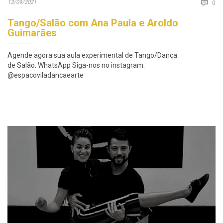
Co
13/09/2021

0
Tango/Salão com Ana Paula e Aroldo
Guimarães
Agende agora sua aula experimental de Tango/Dança
de Salão: WhatsApp Siga-nos no instagram:
@espacoviladancaearte