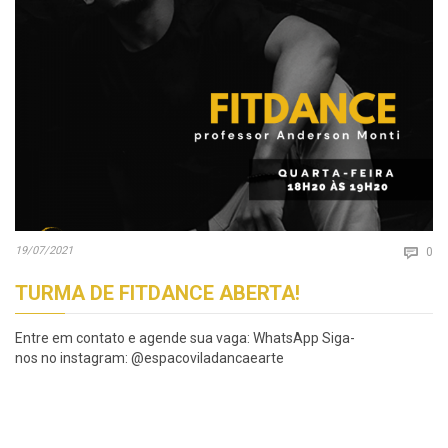
Co
19/07/2021

0
TURMA DE FITDANCE ABERTA!
Entre em contato e agende sua vaga: WhatsApp Siga-
nos no instagram: @espacoviladancaearte