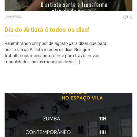
Co
18/09/2021

0
Dia do Artista é todos os dias!
Relembrando um post de agosto para dizer que para
nós, o Dia do Artista é todos os dias. Nós que
trabalhamos incessantemente para trazer novas
modalidades, novas maneiras de se […]