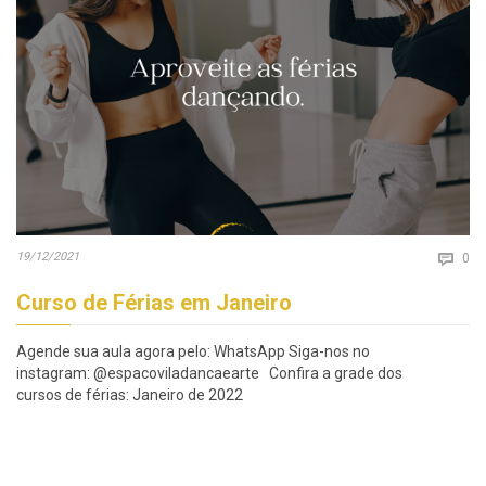
Co
19/12/2021

0
Curso de Férias em Janeiro
Agende sua aula agora pelo: WhatsApp Siga-nos no
instagram: @espacoviladancaearte Confira a grade dos
cursos de férias: Janeiro de 2022