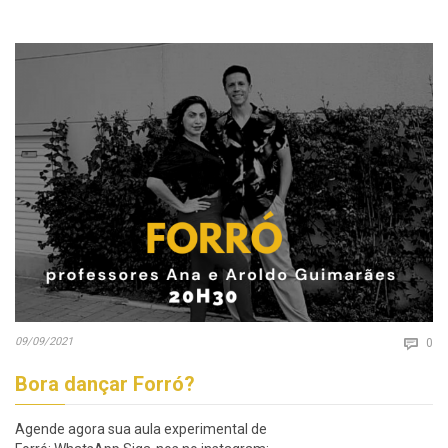
Co
09/09/2021

0
Bora dançar Forró?
Agende agora sua aula experimental de