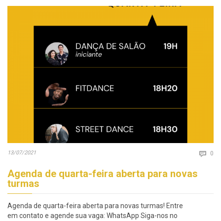
Co
13/07/2021

0
Agenda de quarta-feira aberta para novas
turmas
Agenda de quarta-feira aberta para novas turmas! Entre
em contato e agende sua vaga: WhatsApp Siga-nos no