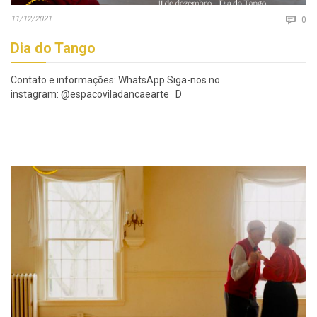
Co
11/12/2021

0
Dia do Tango
Contato e informações: WhatsApp Siga-nos no
instagram: @espacoviladancaearte D