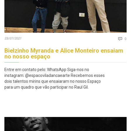
Co
23/07/2021

0
Bielzinho Myranda e Alice Monteiro ensaiam
no nosso espaço
Entre em contato pelo: WhatsApp Siga-nos no
instagram: @espacoviladancaearte Recebemos esses
dois talentos mirins que ensaiaram no nosso Espaço
para um quadro que vão participar no Raul Gil.