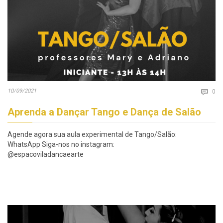
Co
10/09/2021

0
Aprenda a Dançar Tango e Dança de Salão
Agende agora sua aula experimental de Tango/Salão:
WhatsApp Siga-nos no instagram:
@espacoviladancaearte