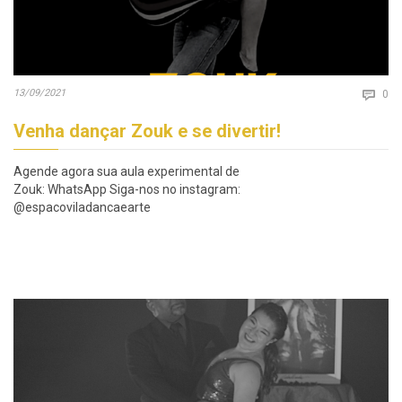
Co
13/09/2021

0
Venha dançar Zouk e se divertir!
Agende agora sua aula experimental de
Zouk: WhatsApp Siga-nos no instagram:
@espacoviladancaearte