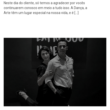
Neste dia do cliente, só temos a agradecer por vocês
continuarem conosco em meio a tudo isso. A Dança, a
Arte têm um lugar especial na nossa vida, e é […]