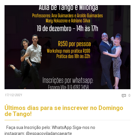
Co
17/12/2021

0
Últimos dias para se inscrever no Domingo
de Tango!
Faça sua Inscrição pelo: WhatsApp Siga-nos no
instagram: @espacoviladancaearte