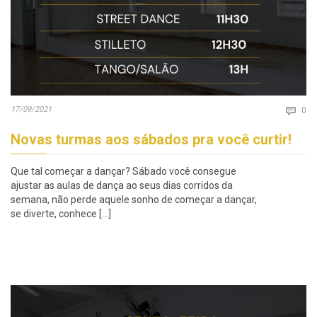
Co
17/09/2021

0
Novas turmas aos sábados pra você curtir!
Que tal começar a dançar? Sábado você consegue
ajustar as aulas de dança ao seus dias corridos da
semana, não perde aquele sonho de começar a dançar,
se diverte, conhece […]