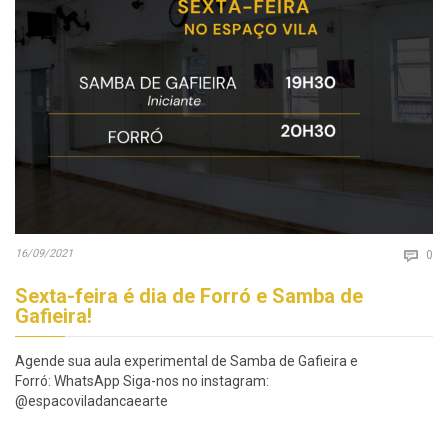
Co
16/09/2021

0
Sexta-feira é dia de Forró e Samba de
Gafieira!
Agende sua aula experimental de Samba de Gafieira e
Forró: WhatsApp Siga-nos no instagram:
@espacoviladancaearte