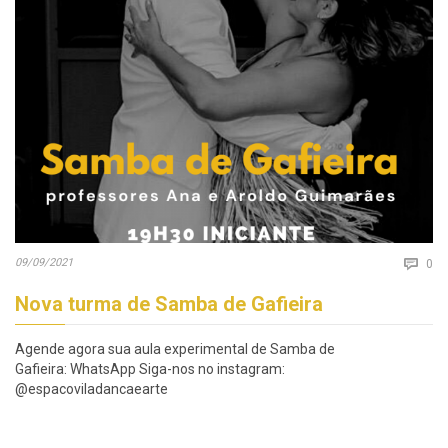
Co
09/09/2021

0
Nova turma de Samba de Gafieira
Agende agora sua aula experimental de Samba de
Gafieira: WhatsApp Siga-nos no instagram:
@espacoviladancaearte