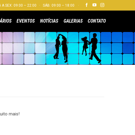


 A SEX: 09:00 – 22:00 · SÁB: 09:00 – 18:00 ·
Skip
ÁRIOS
EVENTOS
NOTÍCIAS
GALERIAS
CONTATO
to
content
uito mais!