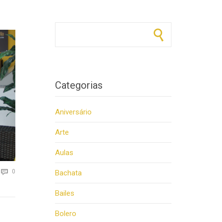
Pesquisar por:
Categorias
Aniversário
Arte
Aulas
Comments

0
Bachata
Bailes
Bolero