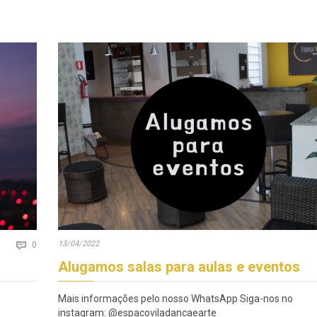
Comments
13/04/2022

0
Alugamos salas para aulas e eventos
Mais informações pelo nosso WhatsApp Siga-nos no
instagram: @espacoviladancaearte