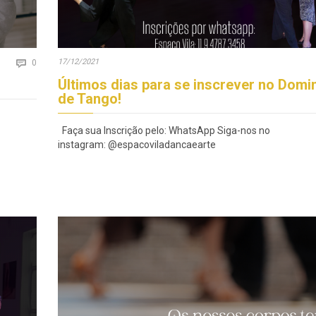
Comments
17/12/2021

0
Últimos dias para se inscrever no Domi
de Tango!
Faça sua Inscrição pelo: WhatsApp Siga-nos no
instagram: @espacoviladancaearte