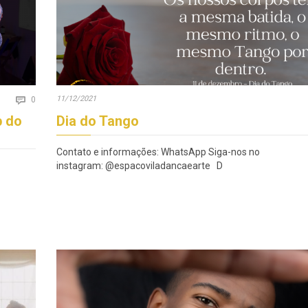
Comments
11/12/2021

0
p do
Dia do Tango
Contato e informações: WhatsApp Siga-nos no
instagram: @espacoviladancaearte D