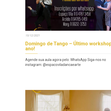
15/12/2021
Domingo de Tango – Último worksho
ano!
Agende sua aula agora pelo: WhatsApp Siga-nos no
instagram: @espacoviladancaearte