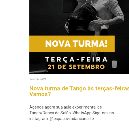
20/09/2021
Nova turma de Tango às terças-feiras
Vamos?
Agende agora sua aula experimental de
Tango/Dança de Salão: WhatsApp Siga-nos no
instagram: @espacoviladancaearte