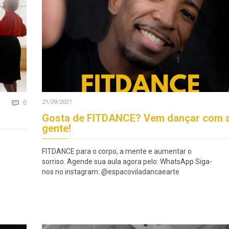
Comments
21/09/2021

0
Gosta de FITDANCE? Vem dançar com 
gente!
FITDANCE para o corpo, a mente e aumentar o
sorriso. Agende sua aula agora pelo: WhatsApp Siga-
nos no instagram: @espacoviladancaearte