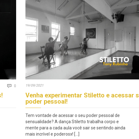
Comments
19/09/2021

0
!
Venha experimentar Stiletto e acessar 
poder pessoal!
Tem vontade de acessar o seu poder pessoal de
sensualidade? A dança Stiletto trabalha corpo e
mente para a cada aula você sair se sentindo ainda
mais incrível e poderosx! […]