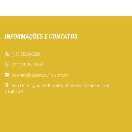
INFORMAÇÕES E CONTATOS

(11) 5539-0838
(11) 94787-3458

contato@espacovila.com.br

Rua Domingos de Moraes, 1436 Vila Mariana - São
Paulo/SP