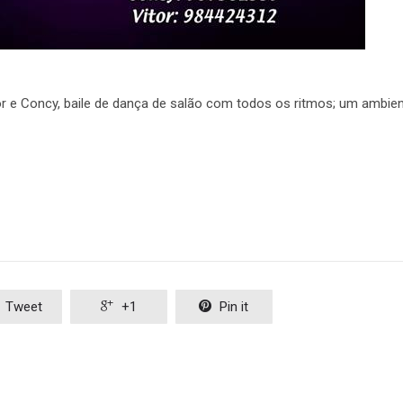
r e Concy, baile de dança de salão com todos os ritmos; um ambie
Tweet

+1

Pin it