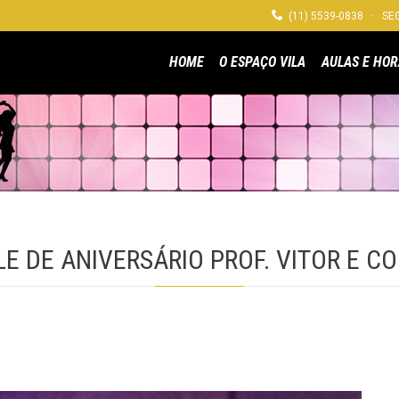

(11) 5539-0838 · SEG
HOME
O ESPAÇO VILA
AULAS E HOR
LE DE ANIVERSÁRIO PROF. VITOR E C