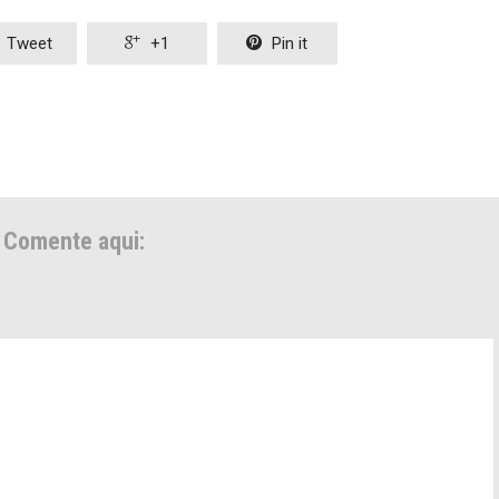
Tweet

+1

Pin it
Comente aqui: