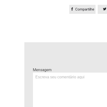

Compartilhe

Mensagem