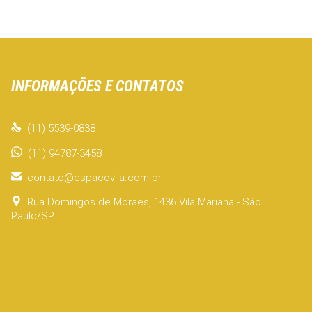
INFORMAÇÕES E CONTATOS

(11) 5539-0838
(11) 94787-3458

contato@espacovila.com.br

Rua Domingos de Moraes, 1436 Vila Mariana - São
Paulo/SP