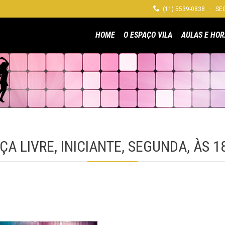

(11) 5539-0838 · SEG
HOME
O ESPAÇO VILA
AULAS E HOR
ÇA LIVRE, INICIANTE, SEGUNDA, ÀS 1