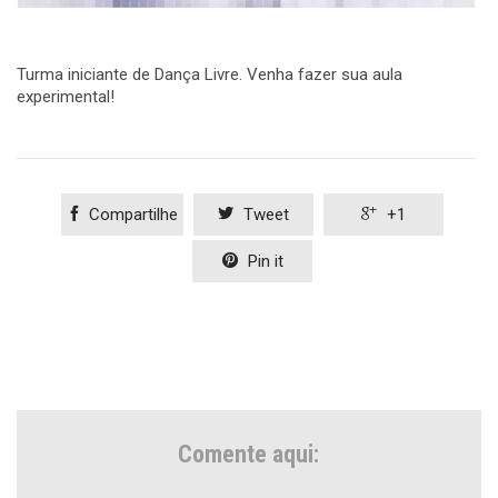
Turma iniciante de Dança Livre. Venha fazer sua aula
experimental!

Compartilhe

Tweet

+1

Pin it
Comente aqui: