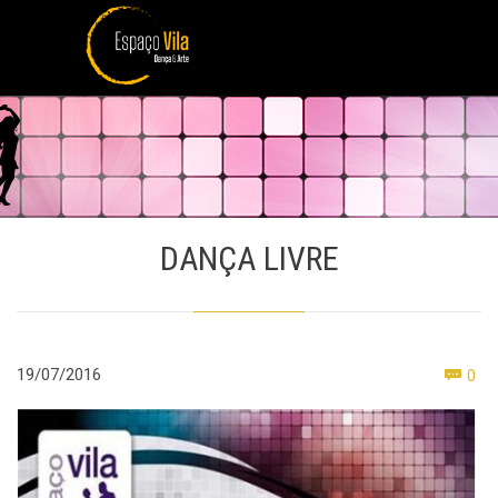
DANÇA LIVRE
Co
19/07/2016
0
