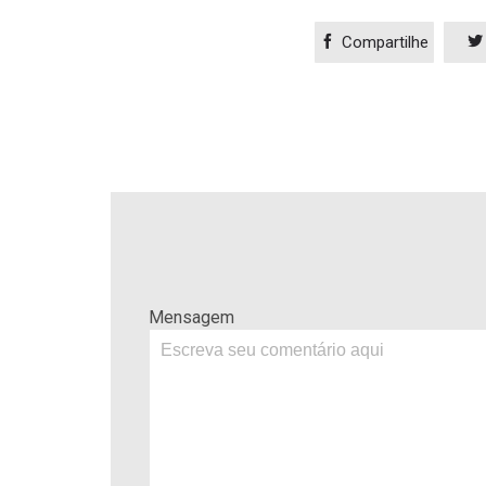

Compartilhe

Mensagem