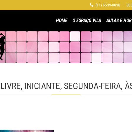

(11) 5539-0838 · SEG
HOME
O ESPAÇO VILA
AULAS E HOR
LIVRE, INICIANTE, SEGUNDA-FEIRA, À