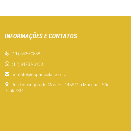
INFORMAÇÕES E CONTATOS

(11) 5539-0838
(11) 94787-3458

contato@espacovila.com.br

Rua Domingos de Moraes, 1436 Vila Mariana - São
Paulo/SP