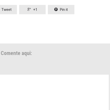
Tweet

+1

Pin it
Comente aqui: