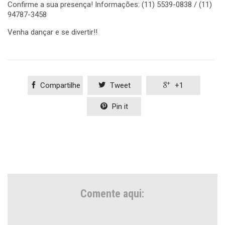
Confirme a sua presença! Informações: (11) 5539-0838 / (11)
94787-3458
Venha dançar e se divertir!!

Compartilhe

Tweet

+1

Pin it
Comente aqui: