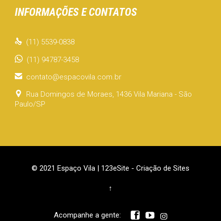
INFORMAÇÕES E CONTATOS

(11) 5539-0838
(11) 94787-3458

contato@espacovila.com.br

Rua Domingos de Moraes, 1436 Vila Mariana - São
Paulo/SP
© 2021 Espaço Vila |
123eSite - Criação de Sites
↑


Acompanhe a gente: