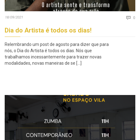
Co
18/09/2021

0
Dia do Artista é todos os dias!
Relembrando um post de agosto para dizer que para
nós, o Dia do Artista é todos os dias. Nós que
trabalhamos incessantemente para trazer novas
modalidades, novas maneiras de se […]