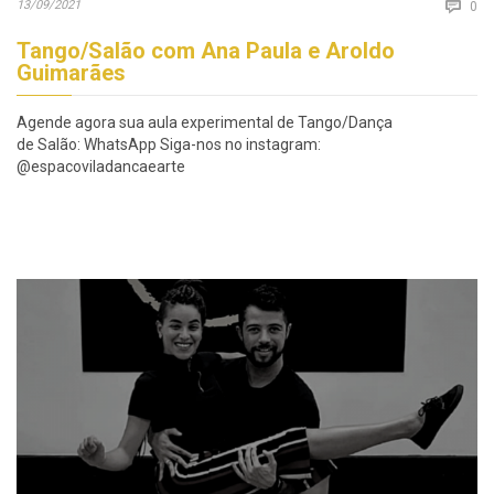
Co
13/09/2021

0
Tango/Salão com Ana Paula e Aroldo
Guimarães
Agende agora sua aula experimental de Tango/Dança
de Salão: WhatsApp Siga-nos no instagram:
@espacoviladancaearte