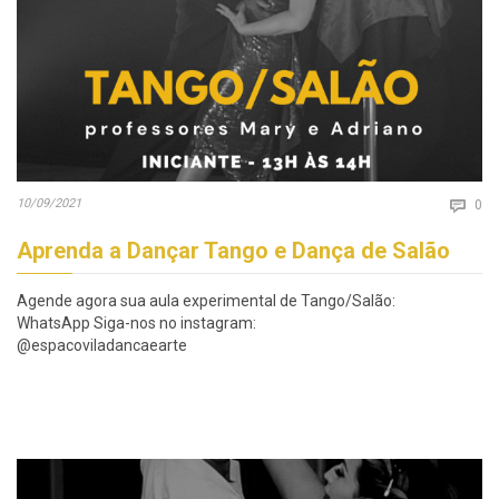
Co
10/09/2021

0
Aprenda a Dançar Tango e Dança de Salão
Agende agora sua aula experimental de Tango/Salão:
WhatsApp Siga-nos no instagram:
@espacoviladancaearte