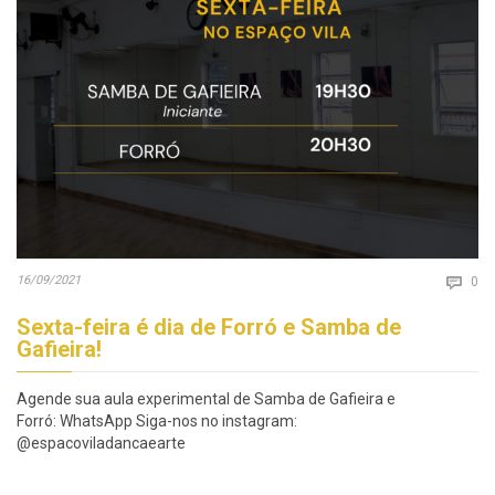
Co
16/09/2021

0
Sexta-feira é dia de Forró e Samba de
Gafieira!
Agende sua aula experimental de Samba de Gafieira e
Forró: WhatsApp Siga-nos no instagram:
@espacoviladancaearte