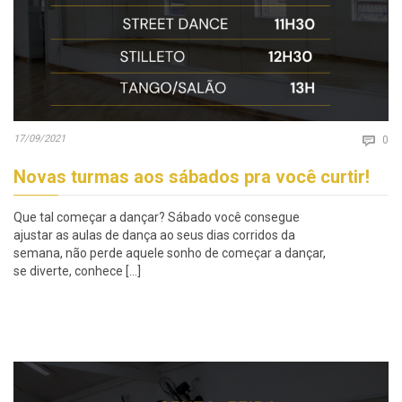
Co
17/09/2021

0
Novas turmas aos sábados pra você curtir!
Que tal começar a dançar? Sábado você consegue
ajustar as aulas de dança ao seus dias corridos da
semana, não perde aquele sonho de começar a dançar,
se diverte, conhece […]