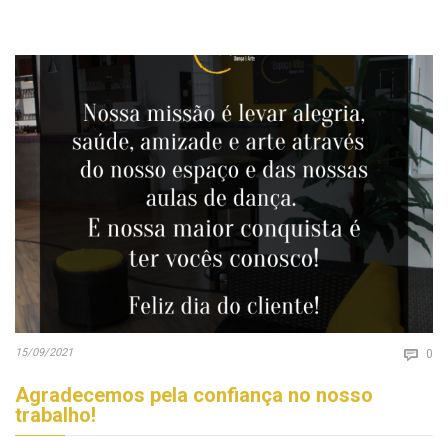
Co
15/09/2021

0
Agradecemos pela confiança no nosso
trabalho!