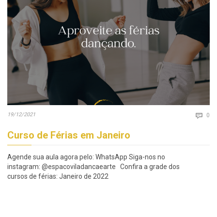
Co
19/12/2021

0
Curso de Férias em Janeiro
Agende sua aula agora pelo: WhatsApp Siga-nos no
instagram: @espacoviladancaearte Confira a grade dos
cursos de férias: Janeiro de 2022