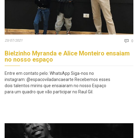
Co
23/07/2021

0
Bielzinho Myranda e Alice Monteiro ensaiam
no nosso espaço
Entre em contato pelo: WhatsApp Siga-nos no
instagram: @espacoviladancaearte Recebemos esses
dois talentos mirins que ensaiaram no nosso Espaço
para um quadro que vão participar no Raul Gil.