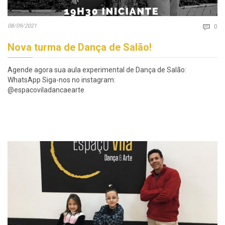
Co
08/09/2021

0
Nova turma de Dança de Salão!
Agende agora sua aula experimental de Dança de Salão:
WhatsApp Siga-nos no instagram:
@espacoviladancaearte