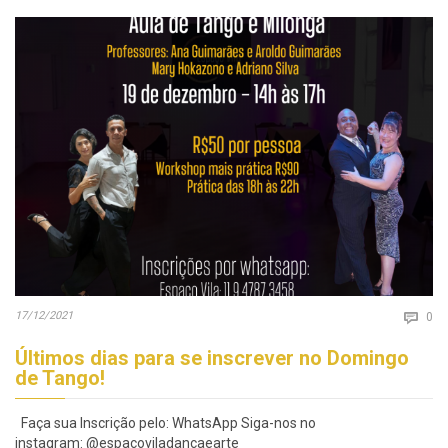
Co
17/12/2021

0
Últimos dias para se inscrever no Domingo
de Tango!
Faça sua Inscrição pelo: WhatsApp Siga-nos no
instagram: @espacoviladancaearte