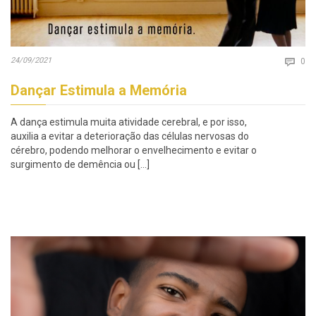
Co
24/09/2021

0
Dançar Estimula a Memória
A dança estimula muita atividade cerebral, e por isso,
auxilia a evitar a deterioração das células nervosas do
cérebro, podendo melhorar o envelhecimento e evitar o
surgimento de demência ou […]