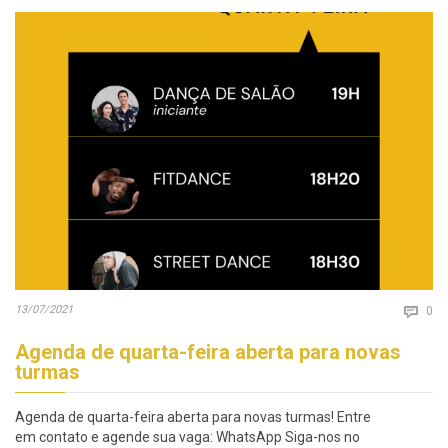
Co
13/07/2021

0
Agenda de quarta-feira aberta para novas
turmas
Agenda de quarta-feira aberta para novas turmas! Entre
em contato e agende sua vaga: WhatsApp Siga-nos no