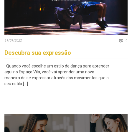
Co
11/01/2022

0
Descubra sua expressão
Quando você escolhe um estilo de dança para aprender
aqui no Espaço Vila, você vai aprender uma nova
maneira de se expressar através dos movimentos que o
seu estilo […]