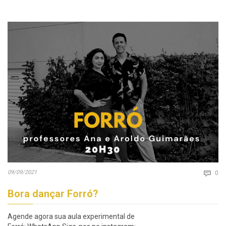
Co
09/09/2021

0
Bora dançar Forró?
Agende agora sua aula experimental de