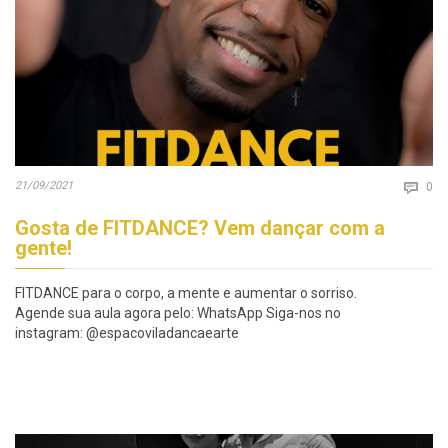
Co
21/09/2021

0
Gosta de FITDANCE? Vem dançar com a
gente!
FITDANCE para o corpo, a mente e aumentar o sorriso.
Agende sua aula agora pelo: WhatsApp Siga-nos no
instagram: @espacoviladancaearte