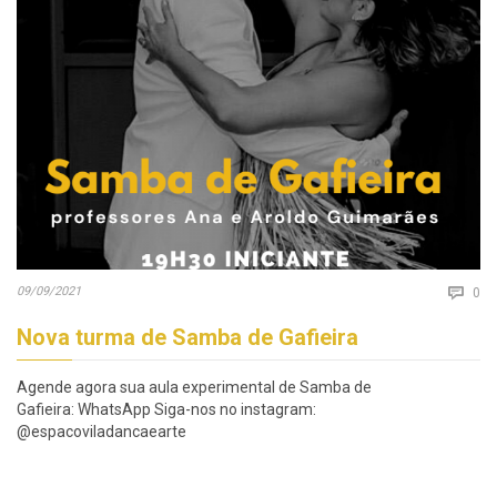
Co
09/09/2021

0
Nova turma de Samba de Gafieira
Agende agora sua aula experimental de Samba de
Gafieira: WhatsApp Siga-nos no instagram:
@espacoviladancaearte