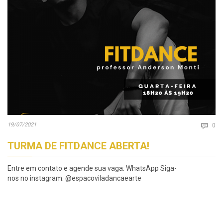
Co
19/07/2021

0
TURMA DE FITDANCE ABERTA!
Entre em contato e agende sua vaga: WhatsApp Siga-
nos no instagram: @espacoviladancaearte