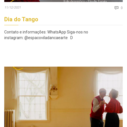
Co
11/12/2021

0
Dia do Tango
Contato e informações: WhatsApp Siga-nos no
instagram: @espacoviladancaearte D