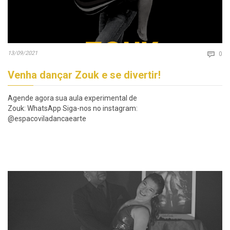
Co
13/09/2021

0
Venha dançar Zouk e se divertir!
Agende agora sua aula experimental de
Zouk: WhatsApp Siga-nos no instagram:
@espacoviladancaearte