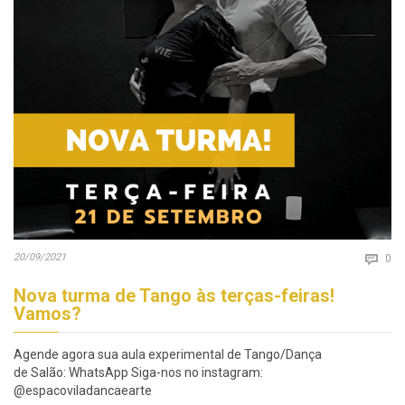
Co
20/09/2021

0
Nova turma de Tango às terças-feiras!
Vamos?
Agende agora sua aula experimental de Tango/Dança
de Salão: WhatsApp Siga-nos no instagram:
@espacoviladancaearte