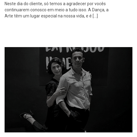
Neste dia do cliente, só temos a agradecer por vocês
continuarem conosco em meio a tudo isso. A Dança, a
Arte têm um lugar especial na nossa vida, e é […]