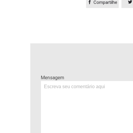

Compartilhe

Mensagem