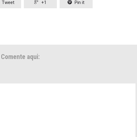
Tweet

+1

Pin it
Comente aqui: