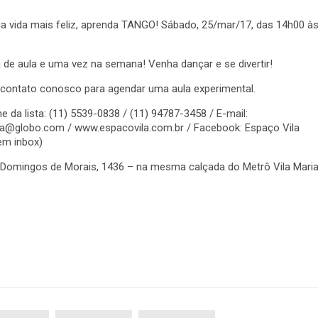
a vida mais feliz, aprenda TANGO! Sábado, 25/mar/17, das 14h00 à
de aula e uma vez na semana! Venha dançar e se divertir!
 contato conosco para agendar uma aula experimental.
e da lista: (11) 5539-0838 / (11) 94787-3458 / E-mail:
la@globo.com / www.espacovila.com.br / Facebook: Espaço Vila
m inbox)
a Domingos de Morais, 1436 – na mesma calçada do Metrô Vila Mari