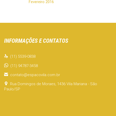
Fevereiro 2016
INFORMAÇÕES E CONTATOS

(11) 5539-0838
(11) 94787-3458

contato@espacovila.com.br

Rua Domingos de Moraes, 1436 Vila Mariana - São
Paulo/SP