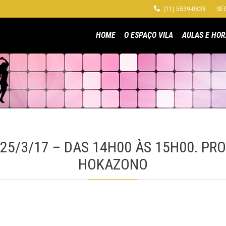

(11) 5539-0838 · SEG
HOME
O ESPAÇO VILA
AULAS E HOR
 25/3/17 – DAS 14H00 ÀS 15H00. PRO
HOKAZONO