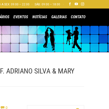


 A SEX: 09:00 – 22:00 · SÁB: 09:00 – 18:00 ·
Skip
ÁRIOS
EVENTOS
NOTÍCIAS
GALERIAS
CONTATO
to
content
F. ADRIANO SILVA & MARY
Comments
Pesquisar por:
0
