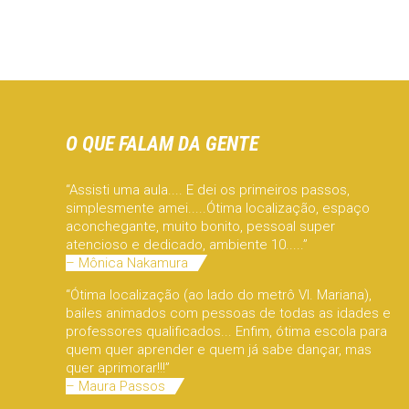
O QUE FALAM DA GENTE
“Assisti uma aula.... E dei os primeiros passos,
simplesmente amei.....Ótima localização, espaço
aconchegante, muito bonito, pessoal super
atencioso e dedicado, ambiente 10.....”
– Mônica Nakamura
“Ótima localização (ao lado do metrô Vl. Mariana),
bailes animados com pessoas de todas as idades e
professores qualificados... Enfim, ótima escola para
quem quer aprender e quem já sabe dançar, mas
quer aprimorar!!!”
– Maura Passos