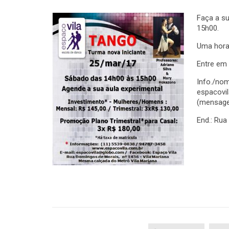
Faça a su
15h00.
Uma hora 
Entre em
Info./nom
espacovi
(mensage
End.: Ru