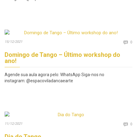
Co
15/12/2021

0
Domingo de Tango – Último workshop do
ano!
Agende sua aula agora pelo: WhatsApp Siga-nos no
instagram: @espacoviladancaearte
Co
11/12/2021

0
Dia do Tango