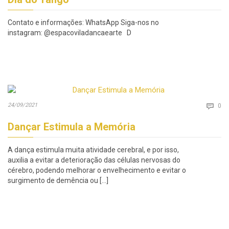
Contato e informações: WhatsApp Siga-nos no
instagram: @espacoviladancaearte D
Co
24/09/2021

0
Dançar Estimula a Memória
A dança estimula muita atividade cerebral, e por isso,
auxilia a evitar a deterioração das células nervosas do
cérebro, podendo melhorar o envelhecimento e evitar o
surgimento de demência ou […]