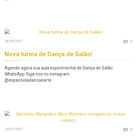
Co
08/09/2021

0
Nova turma de Dança de Salão!
Agende agora sua aula experimental de Dança de Salão:
WhatsApp Siga-nos no instagram:
@espacoviladancaearte
Co
23/07/2021

0