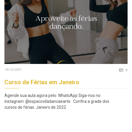
Co
19/12/2021

0
Curso de Férias em Janeiro
Agende sua aula agora pelo: WhatsApp Siga-nos no
instagram: @espacoviladancaearte Confira a grade dos
cursos de férias: Janeiro de 2022