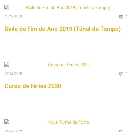
Co
15/02/2020

0
Baile de Fim de Ano 2019 (Túnel do Tempo)
Co
17/12/2019

0
Curso de férias 2020
Co
11/10/2019

0