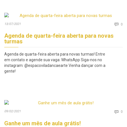
Co
13/07/2021

0
Agenda de quarta-feira aberta para novas
turmas
Agenda de quarta-feira aberta para novas turmas! Entre
em contato e agende sua vaga: WhatsApp Siga-nos no
instagram: @espacoviladancaearte Venha dançar com a
gente!
Co
09/02/2021

0
Ganhe um mês de aula grátis!