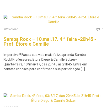
Co
10/05/2017

0
Samba Rock – 10.mai.17. 4 ª feira -20h45 -
Prof. Étore e Camille
Imperdível!! Faça a sua vida mais feliz, aprenda Samba
Rock! Professores: Etore Diego & Camille Sülzer–
Quarta-feira, 10/mai/17, das 20h45 às 21h45. Entre em
contato conosco para confirmar a sua participação […]