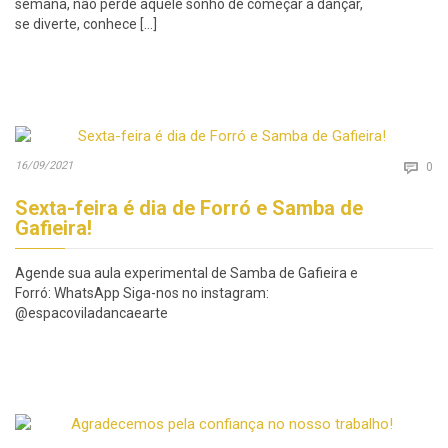
semana, não perde aquele sonho de começar a dançar,
se diverte, conhece […]
Co
16/09/2021

0
Sexta-feira é dia de Forró e Samba de
Gafieira!
Agende sua aula experimental de Samba de Gafieira e
Forró: WhatsApp Siga-nos no instagram:
@espacoviladancaearte