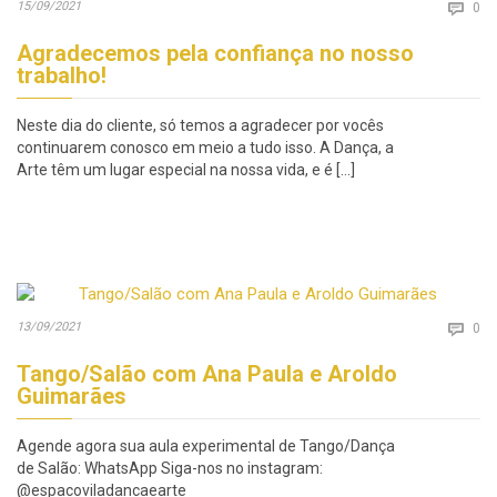
Co
15/09/2021

0
Agradecemos pela confiança no nosso
trabalho!
Neste dia do cliente, só temos a agradecer por vocês
continuarem conosco em meio a tudo isso. A Dança, a
Arte têm um lugar especial na nossa vida, e é […]
Co
13/09/2021

0
Tango/Salão com Ana Paula e Aroldo
Guimarães
Agende agora sua aula experimental de Tango/Dança
de Salão: WhatsApp Siga-nos no instagram:
@espacoviladancaearte