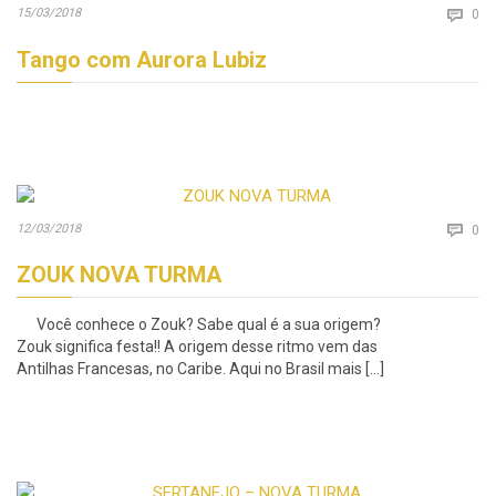
Co
15/03/2018

0
Tango com Aurora Lubiz
Co
12/03/2018

0
ZOUK NOVA TURMA
Você conhece o Zouk? Sabe qual é a sua origem?
Zouk significa festa!! A origem desse ritmo vem das
Antilhas Francesas, no Caribe. Aqui no Brasil mais […]