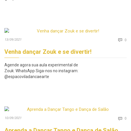
Co
13/09/2021

0
Venha dançar Zouk e se divertir!
Agende agora sua aula experimental de
Zouk: WhatsApp Siga-nos no instagram:
@espacoviladancaearte
Co
10/09/2021

0
Aprenda a Dançar Tango e Dança de Salão