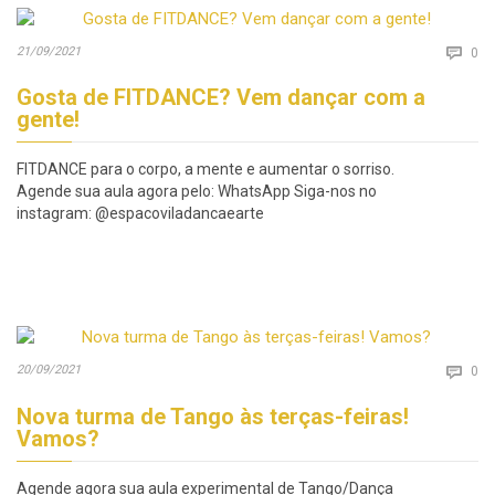
Co
21/09/2021

0
Gosta de FITDANCE? Vem dançar com a
gente!
FITDANCE para o corpo, a mente e aumentar o sorriso.
Agende sua aula agora pelo: WhatsApp Siga-nos no
instagram: @espacoviladancaearte
Co
20/09/2021

0
Nova turma de Tango às terças-feiras!
Vamos?
Agende agora sua aula experimental de Tango/Dança