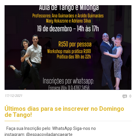
Co
17/12/2021

0
Últimos dias para se inscrever no Domingo
de Tango!
Faça sua Inscrição pelo: WhatsApp Siga-nos no
instagram: @espacoviladancaearte