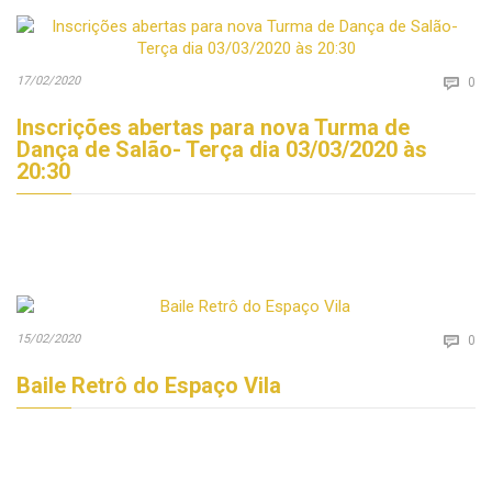
Co
17/02/2020

0
Inscrições abertas para nova Turma de
Dança de Salão- Terça dia 03/03/2020 às
20:30
Co
15/02/2020

0
Baile Retrô do Espaço Vila