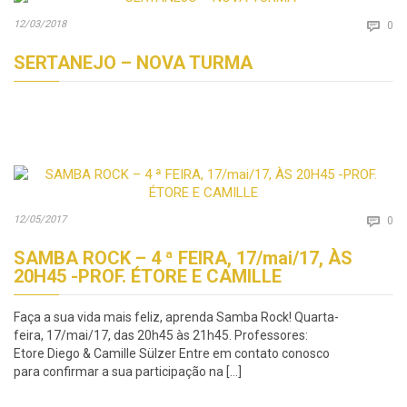
Co
12/03/2018

0
SERTANEJO – NOVA TURMA
Co
12/05/2017

0
SAMBA ROCK – 4 ª FEIRA, 17/mai/17, ÀS
20H45 -PROF. ÉTORE E CAMILLE
Faça a sua vida mais feliz, aprenda Samba Rock! Quarta-
feira, 17/mai/17, das 20h45 às 21h45. Professores:
Etore Diego & Camille Sülzer Entre em contato conosco
para confirmar a sua participação na […]