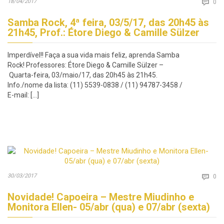
Co
18/04/2017

0
Samba Rock, 4ª feira, 03/5/17, das 20h45 às
21h45, Prof.: Étore Diego & Camille Sülzer
Imperdível!! Faça a sua vida mais feliz, aprenda Samba
Rock! Professores: Étore Diego & Camille Sülzer –
Quarta-feira, 03/maio/17, das 20h45 às 21h45.
Info./nome da lista: (11) 5539-0838 / (11) 94787-3458 /
E-mail: […]
Co
30/03/2017

0
Novidade! Capoeira – Mestre Miudinho e
Monitora Ellen- 05/abr (qua) e 07/abr (sexta)