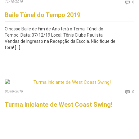
Co
11/10/2019

0
Baile Túnel do Tempo 2019
O nosso Baile de Fim de Ano terá o Tema: Túnel do
Tempo. Data: 07/12/19 Local: Tênis Clube Paulista
Vendas de Ingresso na Recepção da Escola. Não fique de
fora! […]
Co
01/08/2018

0
Turma iniciante de West Coast Swing!