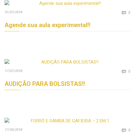
Co
31/07/2018

0
Agende sua aula experimental!!
Co
17/07/2018

0
AUDIÇÃO PARA BOLSISTAS!!
Co
17/05/2018

0