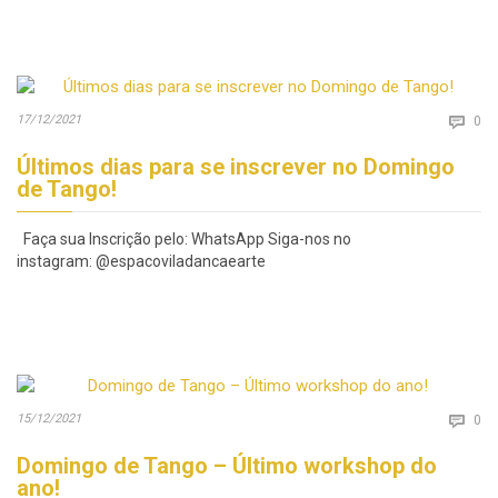
Co
17/12/2021

0
Últimos dias para se inscrever no Domingo
de Tango!
Faça sua Inscrição pelo: WhatsApp Siga-nos no
instagram: @espacoviladancaearte
Co
15/12/2021

0
Domingo de Tango – Último workshop do
ano!