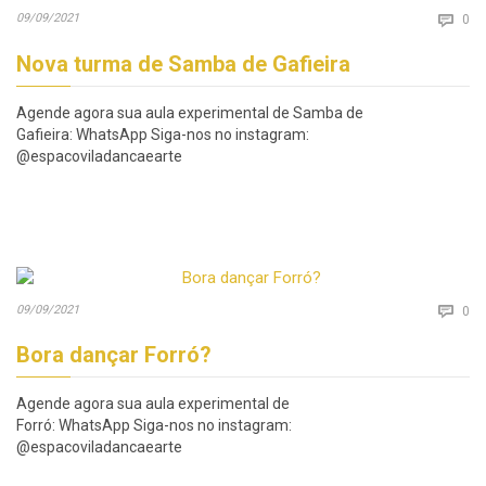
Co
09/09/2021

0
Nova turma de Samba de Gafieira
Agende agora sua aula experimental de Samba de
Gafieira: WhatsApp Siga-nos no instagram:
@espacoviladancaearte
Co
09/09/2021

0
Bora dançar Forró?
Agende agora sua aula experimental de
Forró: WhatsApp Siga-nos no instagram:
@espacoviladancaearte