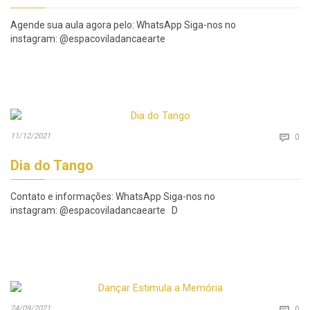
Agende sua aula agora pelo: WhatsApp Siga-nos no
instagram: @espacoviladancaearte
Co
11/12/2021

0
Dia do Tango
Contato e informações: WhatsApp Siga-nos no
instagram: @espacoviladancaearte D
Co
24/09/2021

0