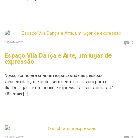
Co
13/04/2022

0
Espaço Vila Dança e Arte, um lugar de
expressão
Nosso sonho era criar um espaço onde as pessoas
viessem dançar e pudessem sentir um respiro para o
dia. Desligar-se um pouco e expressar as suas almas. Já
são mais […]
Co
11/01/2022
0