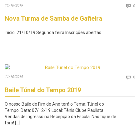
Co
11/10/2019

0
Nova Turma de Samba de Gafieira
Início: 21/10/19 Segunda feira Inscrições abertas
Co
11/10/2019

0
Baile Túnel do Tempo 2019
O nosso Baile de Fim de Ano terá o Tema: Túnel do
Tempo. Data: 07/12/19 Local: Tênis Clube Paulista
Vendas de Ingresso na Recepção da Escola. Não fique de
fora! […]