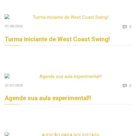
Co
01/08/2018

0
Turma iniciante de West Coast Swing!
Co
31/07/2018

0
Agende sua aula experimental!!