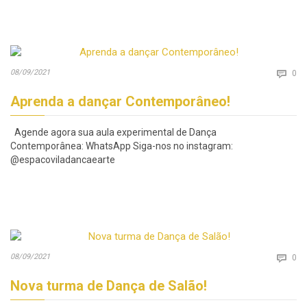
Co
08/09/2021

0
Aprenda a dançar Contemporâneo!
Agende agora sua aula experimental de Dança
Contemporânea: WhatsApp Siga-nos no instagram:
@espacoviladancaearte
Co
08/09/2021

0
Nova turma de Dança de Salão!