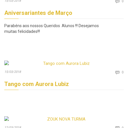
Co
15/03/2018

0
Aniversariantes de Março
Parabéns aos nossos Queridos Alunos !!! Desejamos
muitas felicidades!!!
Co
15/03/2018

0
Tango com Aurora Lubiz
Co
12/03/2018

0