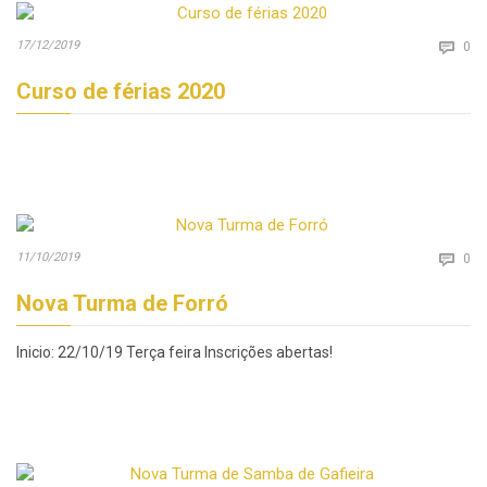
Co
17/12/2019

0
Curso de férias 2020
Co
11/10/2019

0
Nova Turma de Forró
Inicio: 22/10/19 Terça feira Inscrições abertas!