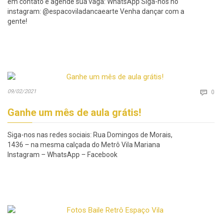
em contato e agende sua vaga: WhatsApp Siga-nos no
instagram: @espacoviladancaearte Venha dançar com a
gente!
Co
09/02/2021

0
Ganhe um mês de aula grátis!
Siga-nos nas redes sociais: Rua Domingos de Morais,
1436 – na mesma calçada do Metrô Vila Mariana
Instagram – WhatsApp – Facebook