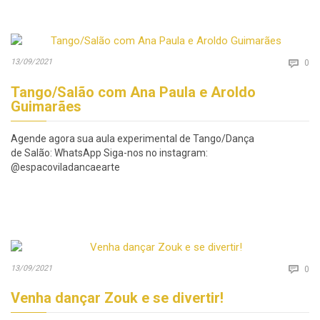
Co
13/09/2021

0
Tango/Salão com Ana Paula e Aroldo
Guimarães
Agende agora sua aula experimental de Tango/Dança
de Salão: WhatsApp Siga-nos no instagram:
@espacoviladancaearte
Co
13/09/2021

0
Venha dançar Zouk e se divertir!