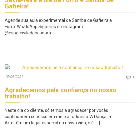
Gafieira!
Agende sua aula experimental de Samba de Gafieira e
Forró: WhatsApp Siga-nos no instagram:
@espacoviladancaearte
Co
15/09/2021

0
Agradecemos pela confiança no nosso
trabalho!
Neste dia do cliente, só temos a agradecer por vocês
continuarem conosco em meio a tudo isso. A Dança, a
Arte têm um lugar especial na nossa vida, e é […]