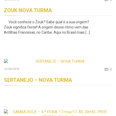
ZOUK NOVA TURMA
Você conhece o Zouk? Sabe qual é a sua origem?
Zouk significa festa!! A origem desse ritmo vem das
Antilhas Francesas, no Caribe. Aqui no Brasil mais […]
Co
12/03/2018

0
SERTANEJO – NOVA TURMA