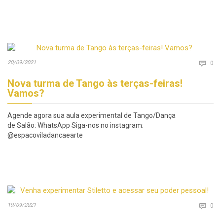
Co
20/09/2021

0
Nova turma de Tango às terças-feiras!
Vamos?
Agende agora sua aula experimental de Tango/Dança
de Salão: WhatsApp Siga-nos no instagram:
@espacoviladancaearte
Co
19/09/2021

0