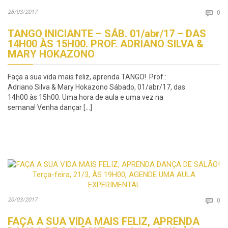
Co
28/03/2017

0
TANGO INICIANTE – SÁB. 01/abr/17 – DAS
14H00 ÀS 15H00. PROF. ADRIANO SILVA &
MARY HOKAZONO
Faça a sua vida mais feliz, aprenda TANGO! Prof.:
Adriano Silva & Mary Hokazono Sábado, 01/abr/17, das
14h00 às 15h00. Uma hora de aula e uma vez na
semana! Venha dançar […]
Co
20/03/2017

0
FAÇA A SUA VIDA MAIS FELIZ, APRENDA