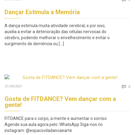
Dançar Estimula a Memória
A dança estimula muita atividade cerebral, e por isso,
auxilia a evitar a deterioração das células nervosas do
cérebro, podendo melhorar o envelhecimento e evitar o
surgimento de demência ou […]
Co
21/09/2021

0
Gosta de FITDANCE? Vem dançar com a
gente!
FITDANCE para o corpo, a mente e aumentar o sorriso.
Agende sua aula agora pelo: WhatsApp Siga-nos no
instagram: @espacoviladancaearte