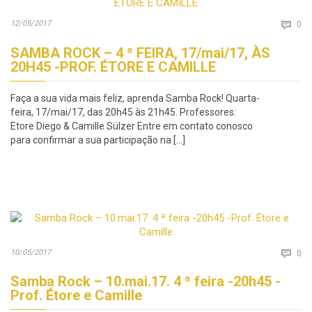
Co
12/05/2017

0
SAMBA ROCK – 4 ª FEIRA, 17/mai/17, ÀS
20H45 -PROF. ÉTORE E CAMILLE
Faça a sua vida mais feliz, aprenda Samba Rock! Quarta-
feira, 17/mai/17, das 20h45 às 21h45. Professores:
Etore Diego & Camille Sülzer Entre em contato conosco
para confirmar a sua participação na […]
Co
10/05/2017

0
Samba Rock – 10.mai.17. 4 ª feira -20h45 -
Prof. Étore e Camille