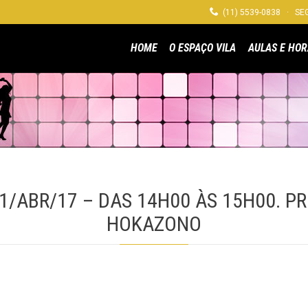

(11) 5539-0838 · SEG
HOME
O ESPAÇO VILA
AULAS E HOR
01/ABR/17 – DAS 14H00 ÀS 15H00. PR
HOKAZONO