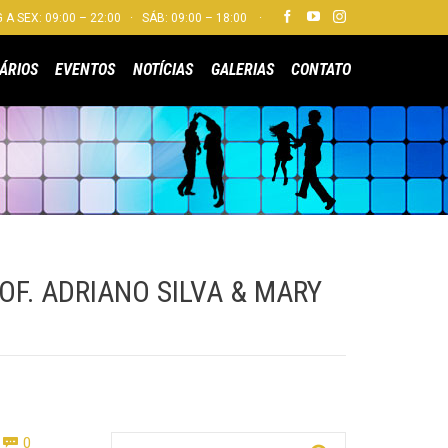


 A SEX: 09:00 – 22:00 · SÁB: 09:00 – 18:00 ·
Skip
ÁRIOS
EVENTOS
NOTÍCIAS
GALERIAS
CONTATO
to
content
OF. ADRIANO SILVA & MARY
Comments
Pesquisar por:
0
