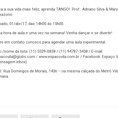
a a sua vida mais feliz, aprenda TANGO! Prof.: Adriano Silva & Mary
kazono
ado, 01/abr/17, das 14h00 às 15h00.
 hora de aula e uma vez na semana! Venha dançar e se divertir!
tre em contato conosco para agendar uma aula experimental.
o./nome da lista: (11) 5539-0838 / (11) 94787-3458 / E-mail:
pacovila@globo.com / www.espacovila.com.br / Facebook: Espaço V
ensagem inbox)
d.: Rua Domingos de Morais, 1436 – na mesma calçada do Metrô Vil
riana