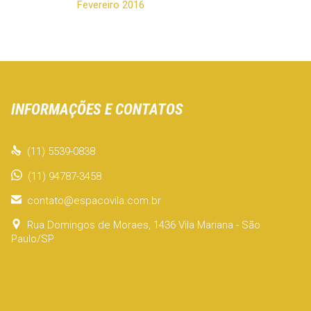
Fevereiro 2016
INFORMAÇÕES E CONTATOS

(11) 5539-0838
(11) 94787-3458

contato@espacovila.com.br

Rua Domingos de Moraes, 1436 Vila Mariana - São
Paulo/SP