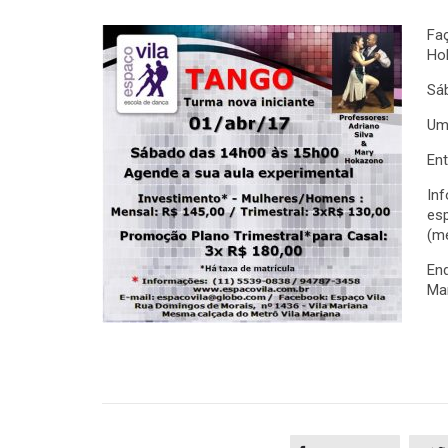
Faç
Ho
Sáb
Uma
En
Inf
es
(m
En
Ma