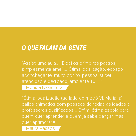
O QUE FALAM DA GENTE
“Assisti uma aula.... E dei os primeiros passos,
simplesmente amei.....Ótima localização, espaço
aconchegante, muito bonito, pessoal super
atencioso e dedicado, ambiente 10.....”
– Mônica Nakamura
“Ótima localização (ao lado do metrô Vl. Mariana),
bailes animados com pessoas de todas as idades e
professores qualificados... Enfim, ótima escola para
quem quer aprender e quem já sabe dançar, mas
quer aprimorar!!!”
– Maura Passos