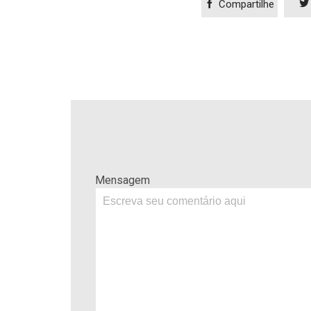

Compartilhe

Mensagem