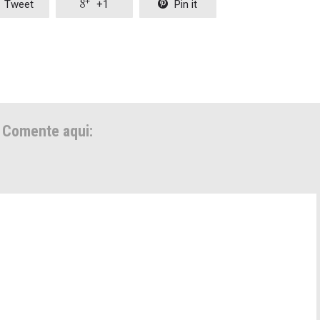
Tweet

+1

Pin it
Comente aqui: