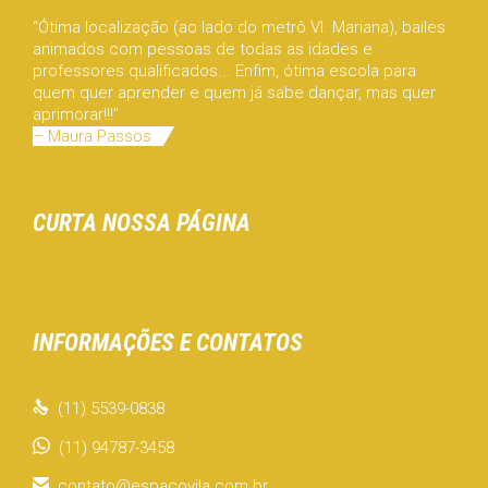
“Ótima localização (ao lado do metrô Vl. Mariana), bailes
animados com pessoas de todas as idades e
professores qualificados... Enfim, ótima escola para
quem quer aprender e quem já sabe dançar, mas quer
aprimorar!!!”
– Maura Passos
CURTA NOSSA PÁGINA
INFORMAÇÕES E CONTATOS

(11) 5539-0838
(11) 94787-3458

contato@espacovila.com.br