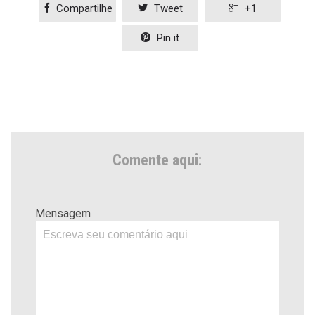

Compartilhe

Tweet

+1

Pin it
Comente aqui:
Mensagem