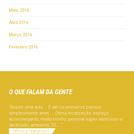
Maio 2016
Abril 2016
Março 2016
Fevereiro 2016
O QUE FALAM DA GENTE
“Assisti uma aula.... E dei os primeiros passos,
simplesmente amei.....Ótima localização, espaço
aconchegante, muito bonito, pessoal super atencioso e
dedicado, ambiente 10.....”
– Mônica Nakamura