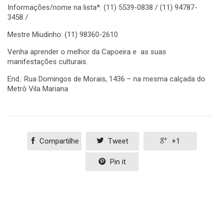
Informações/nome na lista*: (11) 5539-0838 / (11) 94787-
3458 /
Mestre Miudinho: (11) 98360-2610
Venha aprender o melhor da Capoeira e as suas
manifestações culturais.
End.: Rua Domingos de Morais, 1436 – na mesma calçada do
Metrô Vila Mariana

Compartilhe

Tweet

+1

Pin it