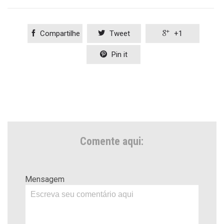

Compartilhe

Tweet

+1

Pin it
Comente aqui:
Mensagem