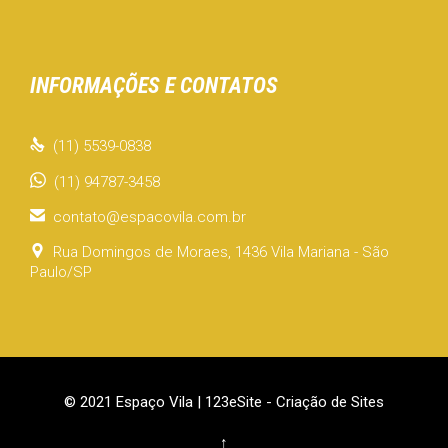
INFORMAÇÕES E CONTATOS

(11) 5539-0838
(11) 94787-3458

contato@espacovila.com.br

Rua Domingos de Moraes, 1436 Vila Mariana - São
Paulo/SP
© 2021 Espaço Vila |
123eSite - Criação de Sites
↑