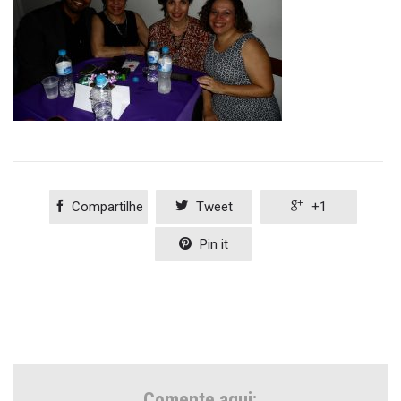

Compartilhe

Tweet

+1

Pin it
Comente aqui: