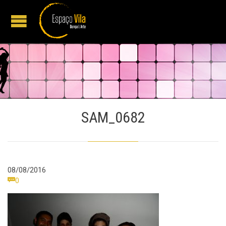
SAM_0682
08/08/2016
Comments

0