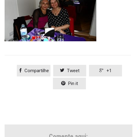

Compartilhe

Tweet

+1

Pin it
Comente aqui: