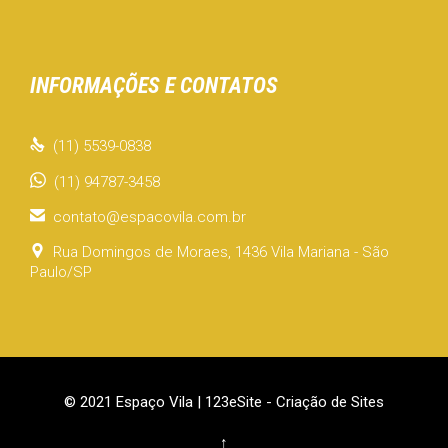
INFORMAÇÕES E CONTATOS

(11) 5539-0838
(11) 94787-3458

contato@espacovila.com.br

Rua Domingos de Moraes, 1436 Vila Mariana - São
Paulo/SP
© 2021 Espaço Vila |
123eSite - Criação de Sites
↑