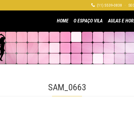

(11) 5539-0838 · SEG
HOME
O ESPAÇO VILA
AULAS E HOR
SAM_0663