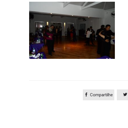

Compartilhe
