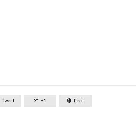
Tweet

+1

Pin it