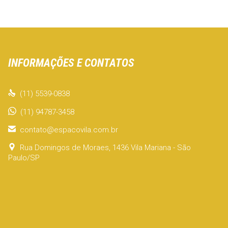
INFORMAÇÕES E CONTATOS

(11) 5539-0838
(11) 94787-3458

contato@espacovila.com.br

Rua Domingos de Moraes, 1436 Vila Mariana - São
Paulo/SP