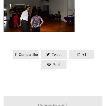

Compartilhe

Tweet

+1

Pin it
Comente aqui: