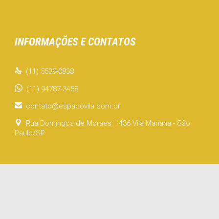
INFORMAÇÕES E CONTATOS

(11) 5539-0838
(11) 94787-3458

contato@espacovila.com.br

Rua Domingos de Moraes, 1436 Vila Mariana - São
Paulo/SP
© 2021 Espaço Vila |
123eSite - Criação de Sites
↑