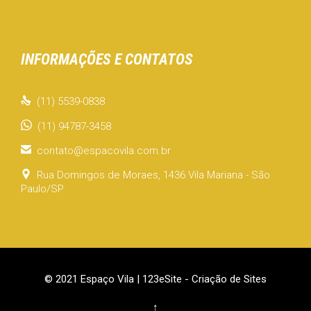
INFORMAÇÕES E CONTATOS

(11) 5539-0838
(11) 94787-3458

contato@espacovila.com.br

Rua Domingos de Moraes, 1436 Vila Mariana - São
Paulo/SP
© 2021 Espaço Vila |
123eSite - Criação de Sites
↑