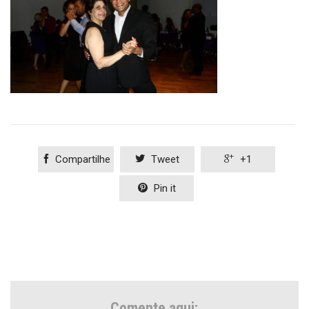

Compartilhe

Tweet

+1

Pin it
Comente aqui: