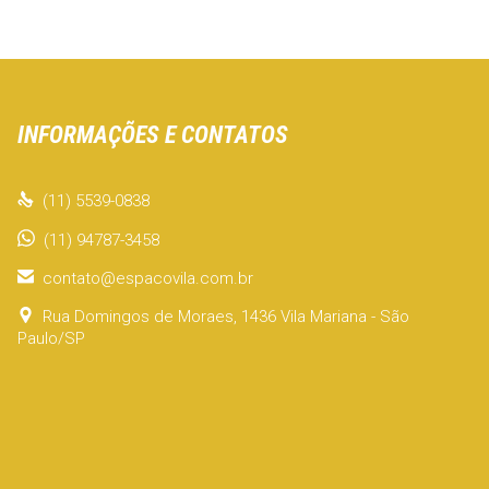
INFORMAÇÕES E CONTATOS

(11) 5539-0838
(11) 94787-3458

contato@espacovila.com.br

Rua Domingos de Moraes, 1436 Vila Mariana - São
Paulo/SP