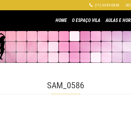

(11) 5539-0838 · SEG
HOME
O ESPAÇO VILA
AULAS E HOR
SAM_0586