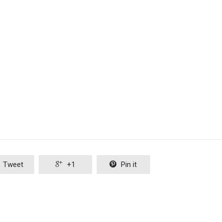
Tweet

+1

Pin it