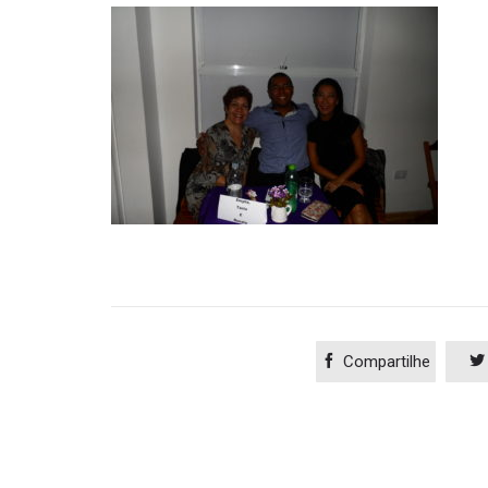

Compartilhe
