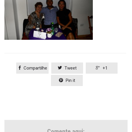

Compartilhe

Tweet

+1

Pin it
Comente aqui: