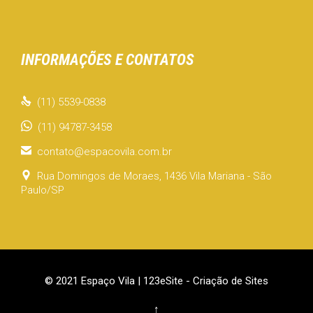
INFORMAÇÕES E CONTATOS

(11) 5539-0838
(11) 94787-3458

contato@espacovila.com.br

Rua Domingos de Moraes, 1436 Vila Mariana - São
Paulo/SP
© 2021 Espaço Vila |
123eSite - Criação de Sites
↑