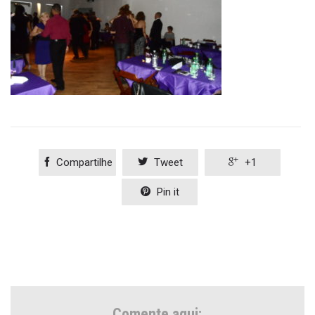

Compartilhe

Tweet

+1

Pin it
Comente aqui: