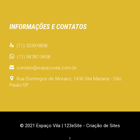
INFORMAÇÕES E CONTATOS

(11) 5539-0838
(11) 94787-3458

contato@espacovila.com.br

Rua Domingos de Moraes, 1436 Vila Mariana - São
Paulo/SP
© 2021 Espaço Vila |
123eSite - Criação de Sites
↑