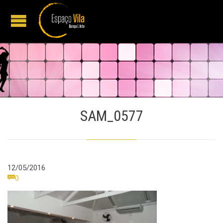
SAM_0577
12/05/2016
Comments

0