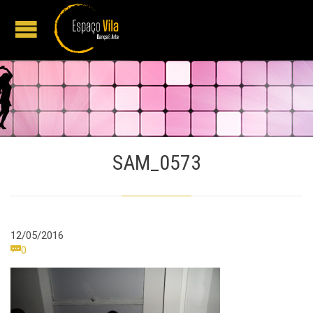
SAM_0573
12/05/2016
Comments

0