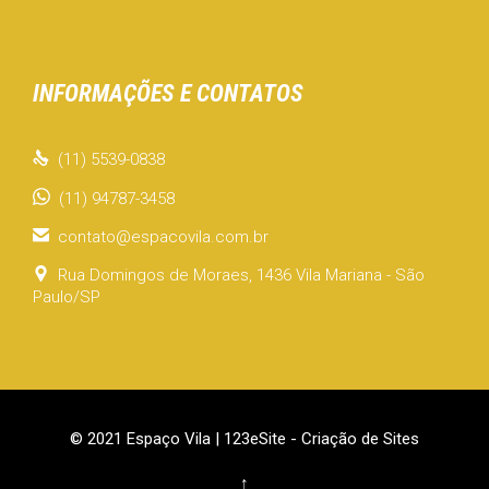
INFORMAÇÕES E CONTATOS

(11) 5539-0838
(11) 94787-3458

contato@espacovila.com.br

Rua Domingos de Moraes, 1436 Vila Mariana - São
Paulo/SP
© 2021 Espaço Vila |
123eSite - Criação de Sites
↑