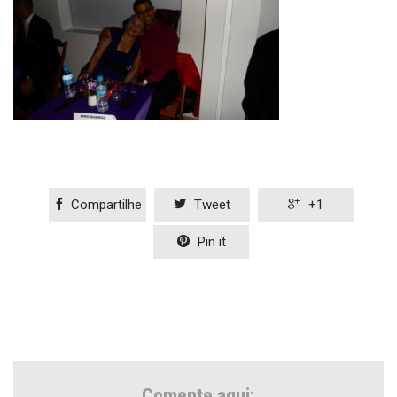

Compartilhe

Tweet

+1

Pin it
Comente aqui: