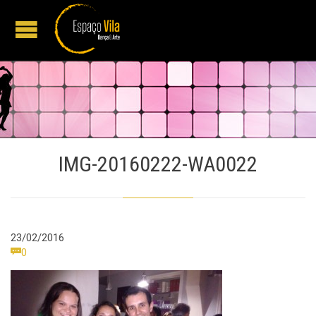
IMG-20160222-WA0022
23/02/2016
Comments

0