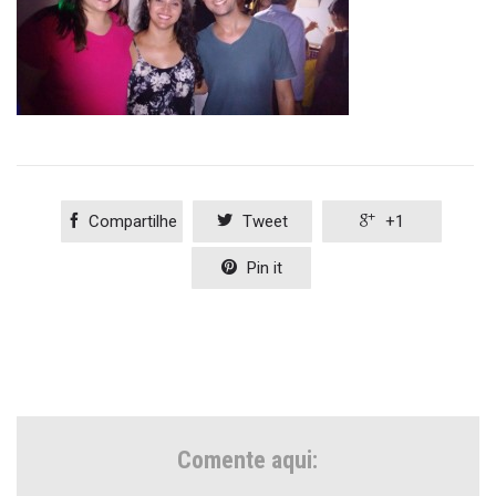

Compartilhe

Tweet

+1

Pin it
Comente aqui: