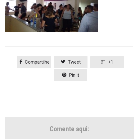

Compartilhe

Tweet

+1

Pin it
Comente aqui: