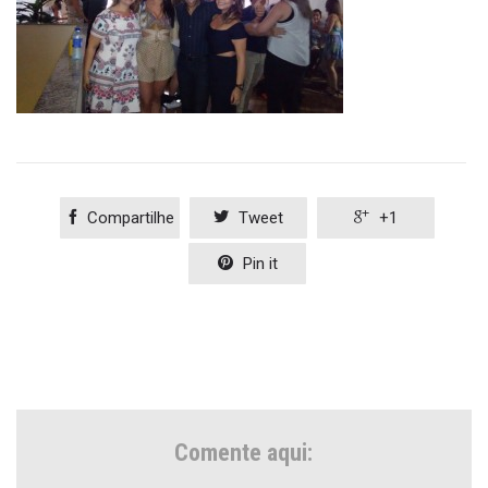

Compartilhe

Tweet

+1

Pin it
Comente aqui: