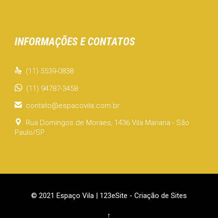
INFORMAÇÕES E CONTATOS

(11) 5539-0838
(11) 94787-3458

contato@espacovila.com.br

Rua Domingos de Moraes, 1436 Vila Mariana - São
Paulo/SP
© 2021 Espaço Vila |
123eSite - Criação de Sites
↑