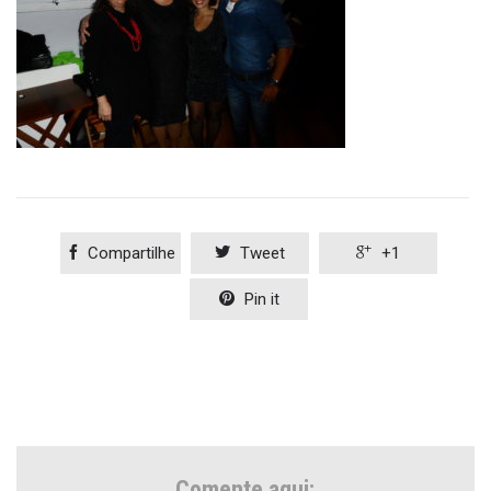

Compartilhe

Tweet

+1

Pin it
Comente aqui: