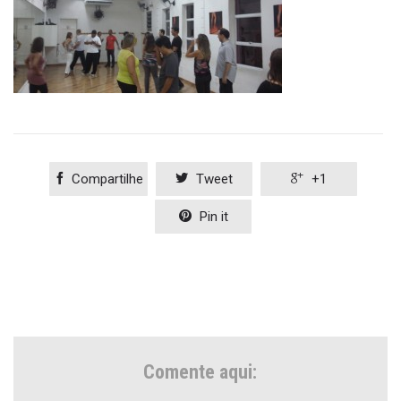

Compartilhe

Tweet

+1

Pin it
Comente aqui: