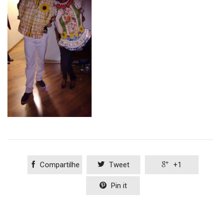

Compartilhe

Tweet

+1

Pin it