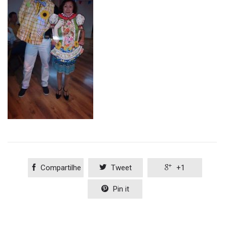

Compartilhe

Tweet

+1

Pin it