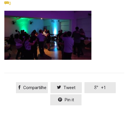
Comments

0

Compartilhe

Tweet

+1

Pin it