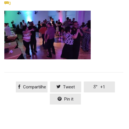
Comments

0

Compartilhe

Tweet

+1

Pin it