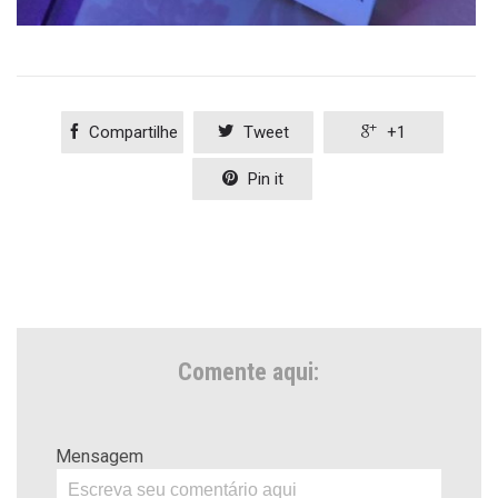

Compartilhe

Tweet

+1

Pin it
Comente aqui:
Mensagem