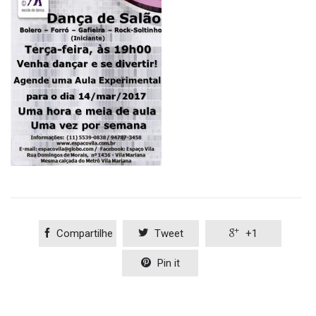

Compartilhe

Tweet

+1

Pin it