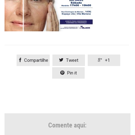

Compartilhe

Tweet

+1

Pin it
Comente aqui: