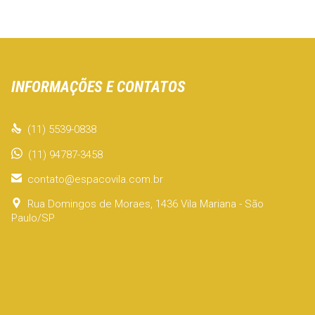
INFORMAÇÕES E CONTATOS

(11) 5539-0838
(11) 94787-3458

contato@espacovila.com.br

Rua Domingos de Moraes, 1436 Vila Mariana - São
Paulo/SP