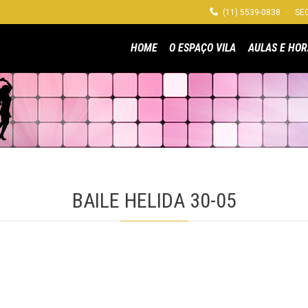

(11) 5539-0838 · SEG
HOME
O ESPAÇO VILA
AULAS E HOR
BAILE HELIDA 30-05