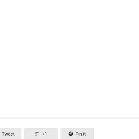
Tweet

+1

Pin it