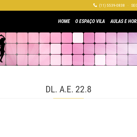

(11) 5539-0838 · SEG
HOME
O ESPAÇO VILA
AULAS E HOR
DL. A.E. 22.8