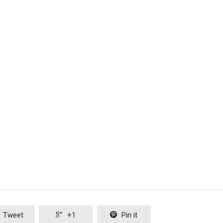
Tweet

+1

Pin it