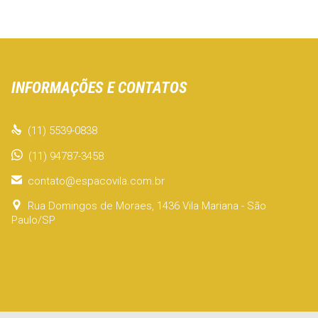
INFORMAÇÕES E CONTATOS

(11) 5539-0838
(11) 94787-3458

contato@espacovila.com.br

Rua Domingos de Moraes, 1436 Vila Mariana - São
Paulo/SP