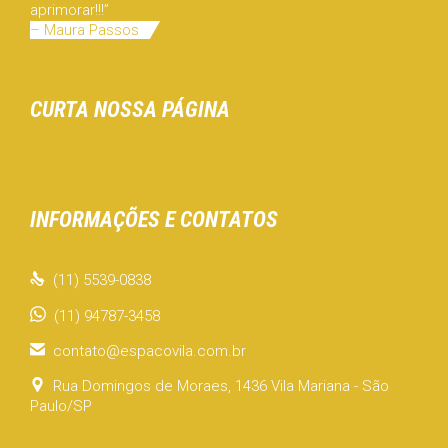
aprimorar!!!”
– Maura Passos
CURTA NOSSA PÁGINA
INFORMAÇÕES E CONTATOS

(11) 5539-0838
(11) 94787-3458

contato@espacovila.com.br

Rua Domingos de Moraes, 1436 Vila Mariana - São
Paulo/SP