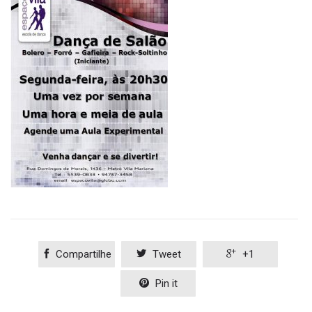

Compartilhe

Tweet

+1

Pin it