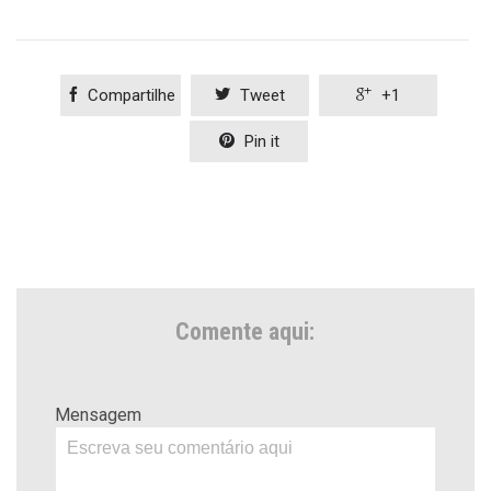

Compartilhe

Tweet

+1

Pin it
Comente aqui:
Mensagem