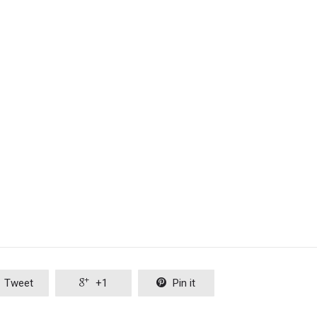
Tweet

+1

Pin it