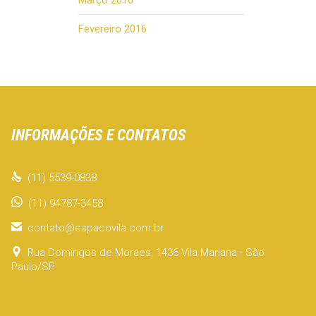
Março 2016
Fevereiro 2016
INFORMAÇÕES E CONTATOS

(11) 5539-0838
(11) 94787-3458

contato@espacovila.com.br

Rua Domingos de Moraes, 1436 Vila Mariana - São
Paulo/SP