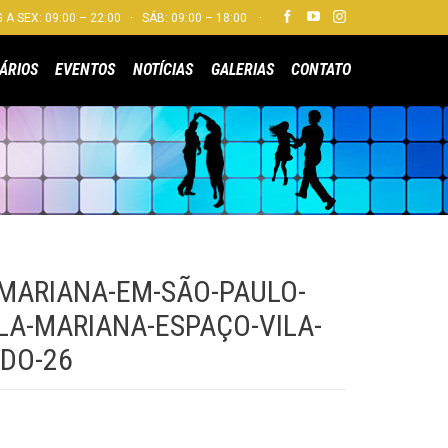


 A SEX: 09:00 – 22:00 · SÁB: 09:00 – 18:00 ·
Skip
ÁRIOS
EVENTOS
NOTÍCIAS
GALERIAS
CONTATO
to
content
-MARIANA-EM-SÃO-PAULO-
LA-MARIANA-ESPAÇO-VILA-
DO-26