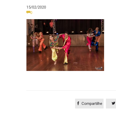
15/02/2020
Comments

0

Compartilhe
