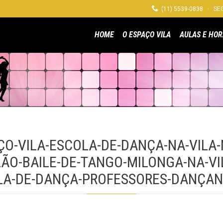

(11) 5539-0838 · SEG
HOME
O ESPAÇO VILA
AULAS E HOR
O-VILA-ESCOLA-DE-DANÇA-NA-VILA
ÃO-BAILE-DE-TANGO-MILONGA-NA-VI
LA-DE-DANÇA-PROFESSORES-DANÇAN