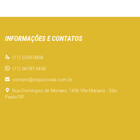
INFORMAÇÕES E CONTATOS

(11) 5539-0838
(11) 94787-3458

contato@espacovila.com.br

Rua Domingos de Moraes, 1436 Vila Mariana - São
Paulo/SP