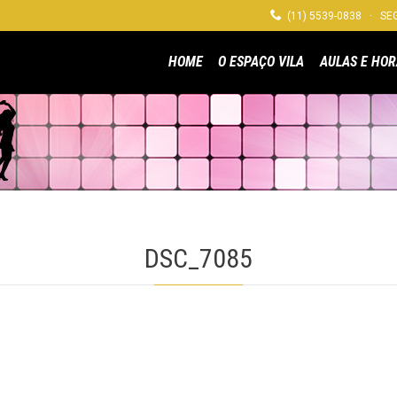

(11) 5539-0838 · SEG
HOME
O ESPAÇO VILA
AULAS E HOR
DSC_7085