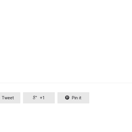
Tweet

+1

Pin it