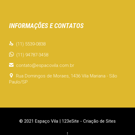
INFORMAÇÕES E CONTATOS

(11) 5539-0838
(11) 94787-3458

contato@espacovila.com.br

Rua Domingos de Moraes, 1436 Vila Mariana - São
Paulo/SP
© 2021 Espaço Vila |
123eSite - Criação de Sites
↑