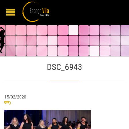
DSC_6943
15/02/2020
Comments

0