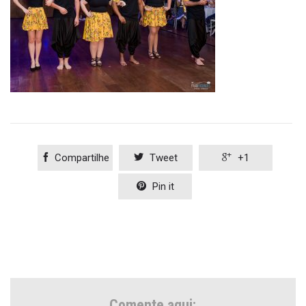

Compartilhe

Tweet

+1

Pin it
Comente aqui: