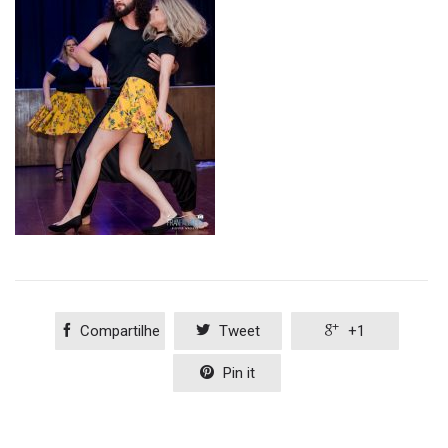

Compartilhe

Tweet

+1

Pin it