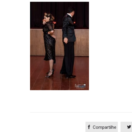

Compartilhe
