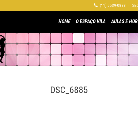

(11) 5539-0838 · SEG
HOME
O ESPAÇO VILA
AULAS E HOR
DSC_6885