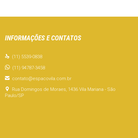
INFORMAÇÕES E CONTATOS

(11) 5539-0838
(11) 94787-3458

contato@espacovila.com.br

Rua Domingos de Moraes, 1436 Vila Mariana - São
Paulo/SP