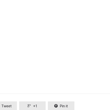
Tweet

+1

Pin it