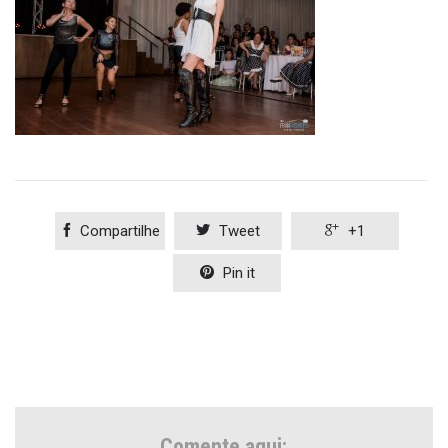

Compartilhe

Tweet

+1

Pin it
Comente aqui: