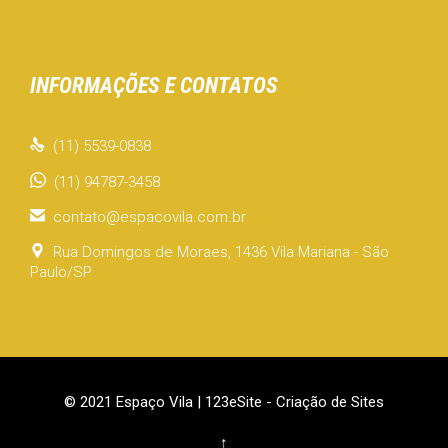
INFORMAÇÕES E CONTATOS

(11) 5539-0838
(11) 94787-3458

contato@espacovila.com.br

Rua Domingos de Moraes, 1436 Vila Mariana - São
Paulo/SP
© 2021 Espaço Vila |
123eSite - Criação de Sites
↑